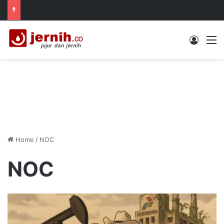
Log In
M
Home
/
NOC
NOC