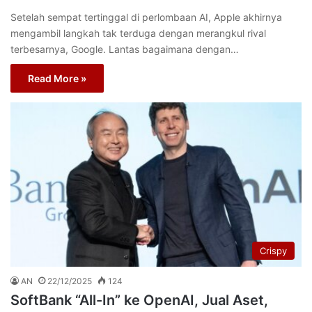
Setelah sempat tertinggal di perlombaan AI, Apple akhirnya
mengambil langkah tak terduga dengan merangkul rival
terbesarnya, Google. Lantas bagaimana dengan…
Read More »
Crispy
AN
22/12/2025
124
SoftBank “All-In” ke OpenAI, Jual Aset,