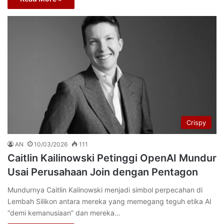
Crispy
AN
10/03/2026
111
Caitlin Kailinowski Petinggi OpenAI Mundur
Usai Perusahaan Join dengan Pentagon
Mundurnya Caitlin Kalinowski menjadi simbol perpecahan di
Lembah Silikon antara mereka yang memegang teguh etika AI
“demi kemanusiaan” dan mereka…