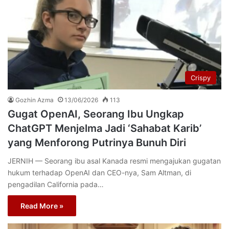
Crispy
Gozhin Azma
13/06/2026
113
Gugat OpenAI, Seorang Ibu Ungkap
ChatGPT Menjelma Jadi ‘Sahabat Karib’
yang Menforong Putrinya Bunuh Diri
JERNIH — Seorang ibu asal Kanada resmi mengajukan gugatan
hukum terhadap OpenAI dan CEO-nya, Sam Altman, di
pengadilan California pada…
Read More »