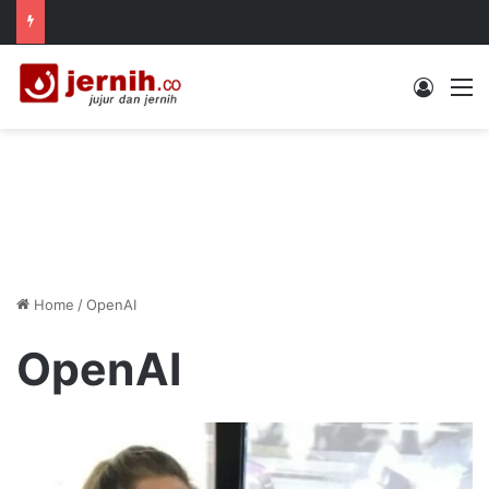
Log In
M
Home
/
OpenAI
OpenAI