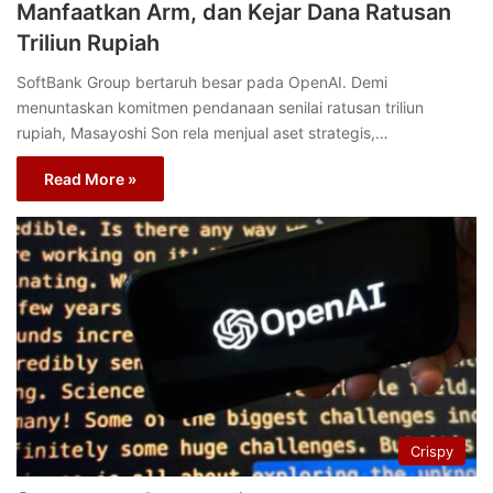
Manfaatkan Arm, dan Kejar Dana Ratusan
Triliun Rupiah
SoftBank Group bertaruh besar pada OpenAI. Demi
menuntaskan komitmen pendanaan senilai ratusan triliun
rupiah, Masayoshi Son rela menjual aset strategis,…
Read More »
Crispy