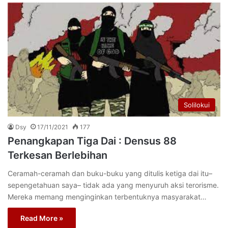
Solilokui
Dsy
17/11/2021
177
Penangkapan Tiga Dai : Densus 88
Terkesan Berlebihan
Ceramah-ceramah dan buku-buku yang ditulis ketiga dai itu–
sepengetahuan saya– tidak ada yang menyuruh aksi terorisme.
Mereka memang menginginkan terbentuknya masyarakat…
Read More »