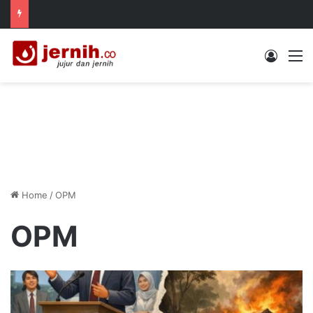
Log In
M
Home
/
OPM
OPM