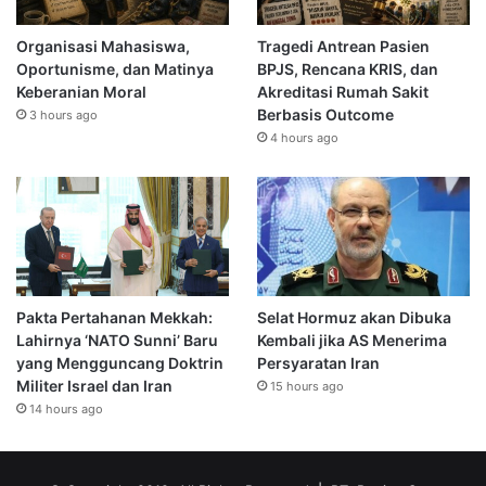
Organisasi Mahasiswa,
Tragedi Antrean Pasien
Oportunisme, dan Matinya
BPJS, Rencana KRIS, dan
Keberanian Moral
Akreditasi Rumah Sakit
Berbasis Outcome
3 hours ago
4 hours ago
Pakta Pertahanan Mekkah:
Selat Hormuz akan Dibuka
Lahirnya ‘NATO Sunni’ Baru
Kembali jika AS Menerima
yang Mengguncang Doktrin
Persyaratan Iran
Militer Israel dan Iran
15 hours ago
14 hours ago