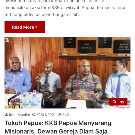
“Meskipun tidak terjadi korban, namun kejadian ini
menunjukkan aksi teror KSB di wilayah Papua, termasuk teror
terhadap aktivitas penerbangan sipil“…
Read More »
Crispy
Irfan Mualim
20/01/2021
142
Tokoh Papua: KKB Papua Menyerang
Misionaris, Dewan Gereja Diam Saja