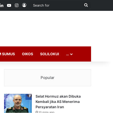
ook
LinkedIn
YouTube
Instagram
Log In
Search
for
M SUMUS
OIKOS
SOLILOKUI
…
Popular
Selat Hormuz akan Dibuka
Kembali jika AS Menerima
Persyaratan Iran
10 mins ago