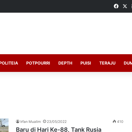
Faceb
X
POLITEIA
POTPOURRI
DEPTH
PUISI
TERAJU
DU
Irfan Mualim
23/05/2022
410
Baru di Hari Ke-88, Tank Rusia