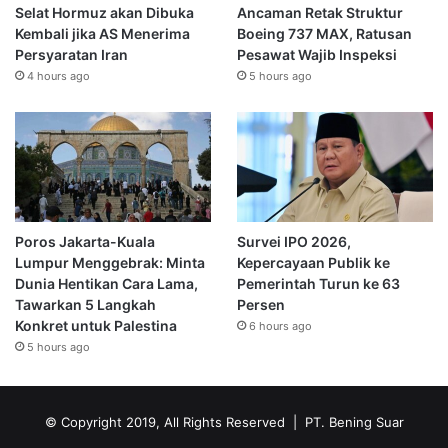
Selat Hormuz akan Dibuka
Ancaman Retak Struktur
Kembali jika AS Menerima
Boeing 737 MAX, Ratusan
Persyaratan Iran
Pesawat Wajib Inspeksi
4 hours ago
5 hours ago
Poros Jakarta-Kuala
Survei IPO 2026,
Lumpur Menggebrak: Minta
Kepercayaan Publik ke
Dunia Hentikan Cara Lama,
Pemerintah Turun ke 63
Tawarkan 5 Langkah
Persen
Konkret untuk Palestina
6 hours ago
5 hours ago
© Copyright 2019, All Rights Reserved | PT. Bening Suar