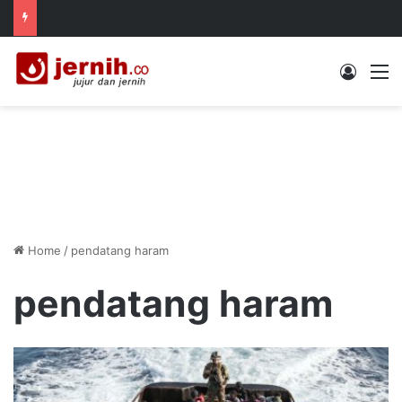
Log In
M
Home
/
pendatang haram
pendatang haram