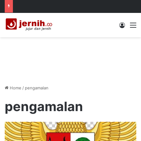
Log In
M
Home
/
pengamalan
pengamalan