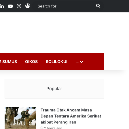
ook
LinkedIn
YouTube
Instagram
Log In
Search
for
M SUMUS
OIKOS
SOLILOKUI
…
Popular
Trauma Otak Ancam Masa
Depan Tentara Amerika Serikat
akibat Perang Iran
2 hours ago