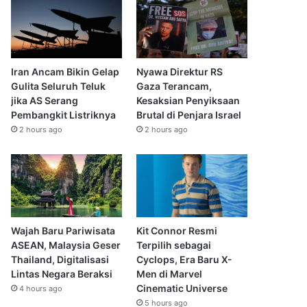
Iran Ancam Bikin Gelap
Nyawa Direktur RS
Gulita Seluruh Teluk
Gaza Terancam,
jika AS Serang
Kesaksian Penyiksaan
Pembangkit Listriknya
Brutal di Penjara Israel
2 hours ago
2 hours ago
Wajah Baru Pariwisata
Kit Connor Resmi
ASEAN, Malaysia Geser
Terpilih sebagai
Thailand, Digitalisasi
Cyclops, Era Baru X-
Lintas Negara Beraksi
Men di Marvel
Cinematic Universe
4 hours ago
5 hours ago