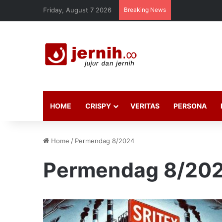
Friday, August 7 2026
Breaking News
HOME
CRISPY
VERITAS
PERSONA
Home
/
Permendag 8/2024
Permendag 8/20