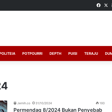
Faceb
X
POLITEIA
POTPOURRI
DEPTH
PUISI
TERAJU
DU
24
Jernih.co
31/10/2024
193
Permendag 8/2024 Bukan Penyebab