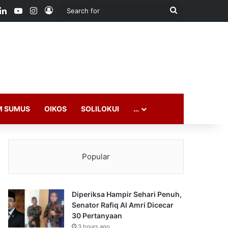
ook
LinkedIn
YouTube
Instagram
Log In
Search
for
M SUMUS
OIKOS
SOLILOKUI
…
Popular
Diperiksa Hampir Sehari Penuh,
Senator Rafiq Al Amri Dicecar
30 Pertanyaan
3 hours ago