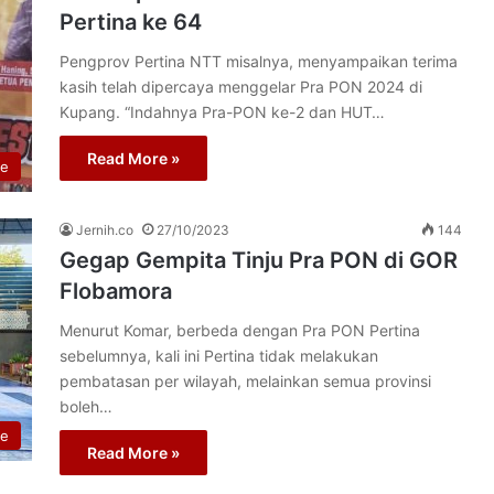
Pertina ke 64
Pengprov Pertina NTT misalnya, menyampaikan terima
kasih telah dipercaya menggelar Pra PON 2024 di
Kupang. “Indahnya Pra-PON ke-2 dan HUT…
Read More »
re
Jernih.co
27/10/2023
144
Gegap Gempita Tinju Pra PON di GOR
Flobamora
Menurut Komar, berbeda dengan Pra PON Pertina
sebelumnya, kali ini Pertina tidak melakukan
pembatasan per wilayah, melainkan semua provinsi
boleh…
re
Read More »