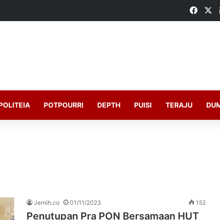
Faceb
X
POLITEIA
POTPOURRI
DEPTH
PUISI
TERAJU
DU
Jernih.co
01/11/2023
152
Penutupan Pra PON Bersamaan HUT