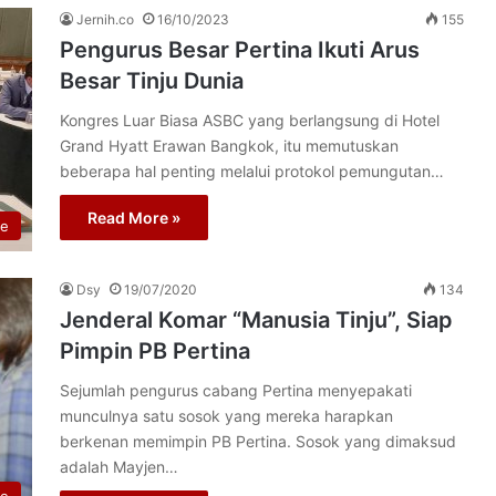
Jernih.co
16/10/2023
155
Pengurus Besar Pertina Ikuti Arus
Besar Tinju Dunia
Kongres Luar Biasa ASBC yang berlangsung di Hotel
Grand Hyatt Erawan Bangkok, itu memutuskan
beberapa hal penting melalui protokol pemungutan…
Read More »
re
Dsy
19/07/2020
134
Jenderal Komar “Manusia Tinju”, Siap
Pimpin PB Pertina
Sejumlah pengurus cabang Pertina menyepakati
munculnya satu sosok yang mereka harapkan
berkenan memimpin PB Pertina. Sosok yang dimaksud
adalah Mayjen…