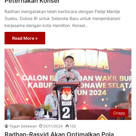
Peternakan Konsel
Radhan mengatakan telah berbicara dengan Fietje Maritje
Suebu, Dubes RI untuk Selandia Baru untuk menjembatani
kerjasama dengan kota Hamilton. Konsel…
Read More »
Crispy
Teguh Setiawan
20/11/2024
152
Radhan-Rasyid Akan Optimalkan Pola