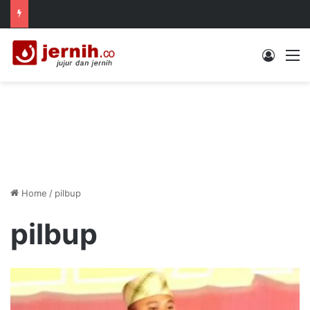
Log In
M
Home
/
pilbup
pilbup