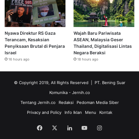
Nyawa Direktur RS Gaza
Wajah Baru Pariwisata
Terancam, Kesaksian
ASEAN, Malaysia Geser
Penyiksaan Brutal di Penjara
Thailand, Digitalisasi Lintas
Israel
Negara Beraksi
16 hours ago
18 hours ago
© Copyright 2019, All Rights Reserved | PT. Bening Suar
Komunika
- Jernih.co
Tentang Jernih.co
Redaksi
Pedoman Media Siber
Privacy and Policy
Info Iklan
Menu
Kontak
Facebook
X
LinkedIn
YouTube
Instagram