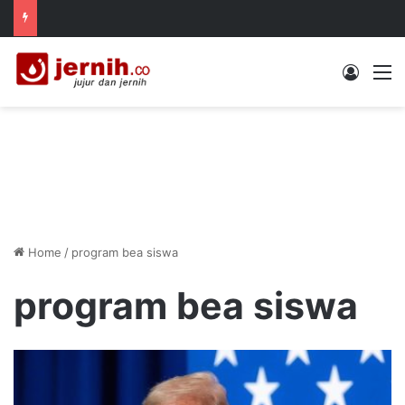
Log In
M
Home
/
program bea siswa
program bea siswa