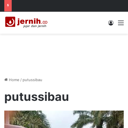
Log In
M
Home
/
putussibau
putussibau