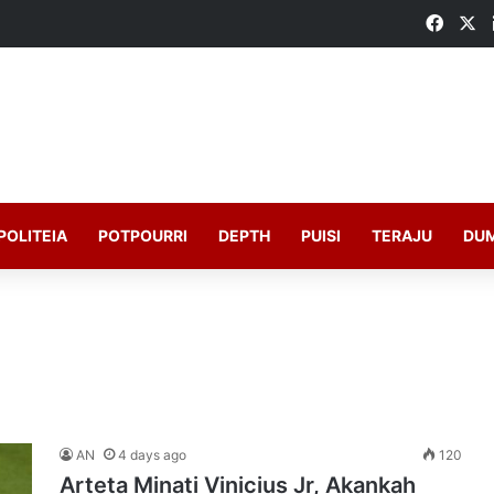
Faceb
X
POLITEIA
POTPOURRI
DEPTH
PUISI
TERAJU
DU
AN
4 days ago
120
Arteta Minati Vinicius Jr, Akankah