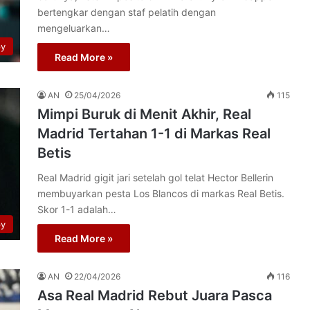
bertengkar dengan staf pelatih dengan
mengeluarkan…
py
Read More »
AN
25/04/2026
115
Mimpi Buruk di Menit Akhir, Real
Madrid Tertahan 1-1 di Markas Real
Betis
Real Madrid gigit jari setelah gol telat Hector Bellerin
membuyarkan pesta Los Blancos di markas Real Betis.
Skor 1-1 adalah…
py
Read More »
AN
22/04/2026
116
Asa Real Madrid Rebut Juara Pasca