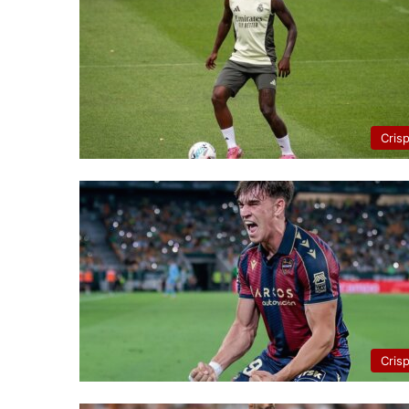
Cris
Cris