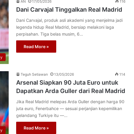
AN
17/05/2026
116
Dani Carvajal Tinggalkan Real Madrid
Dani Carvajal, produk asli akademi yang menjelma jadi
legenda hidup Real Madrid, bersiap melakoni laga
perpisahan. Tiga belas musim, 6…
Read More »
py
Teguh Setiawan
13/05/2026
114
Arsenal Siapkan 90 Juta Euro untuk
Dapatkan Arda Guller dari Real Madrid
Jika Real Madrid melepas Arda Guller dengan harga 90
juta euro, Fenerbahce — sesuai perjanjian kepemilikan
gelandang Turkiye itu —…
Read More »
py