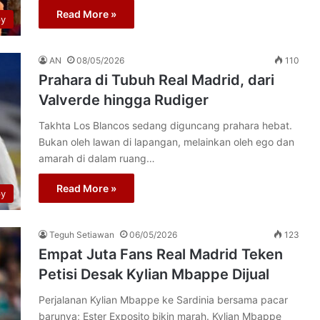
Read More »
py
AN
08/05/2026
110
Prahara di Tubuh Real Madrid, dari
Valverde hingga Rudiger
Takhta Los Blancos sedang diguncang prahara hebat.
Bukan oleh lawan di lapangan, melainkan oleh ego dan
amarah di dalam ruang…
Read More »
py
Teguh Setiawan
06/05/2026
123
Empat Juta Fans Real Madrid Teken
Petisi Desak Kylian Mbappe Dijual
Perjalanan Kylian Mbappe ke Sardinia bersama pacar
barunya; Ester Exposito bikin marah. Kylian Mbappe