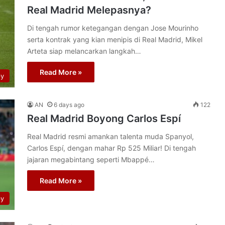
Real Madrid Melepasnya?
Di tengah rumor ketegangan dengan Jose Mourinho
serta kontrak yang kian menipis di Real Madrid, Mikel
Arteta siap melancarkan langkah…
Read More »
py
AN
6 days ago
122
Real Madrid Boyong Carlos Espí
Real Madrid resmi amankan talenta muda Spanyol,
Carlos Espí, dengan mahar Rp 525 Miliar! Di tengah
jajaran megabintang seperti Mbappé…
Read More »
py