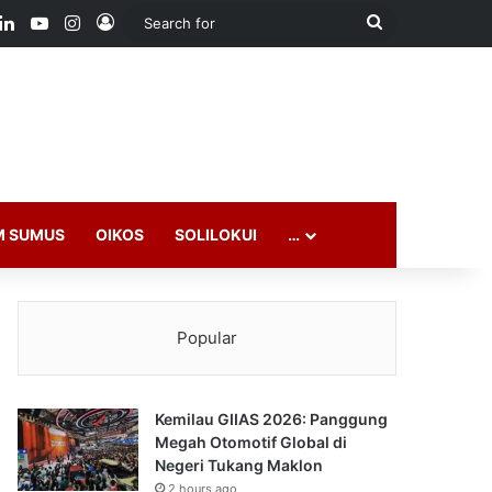
ook
LinkedIn
YouTube
Instagram
Log In
Search
for
M SUMUS
OIKOS
SOLILOKUI
…
Popular
Kemilau GIIAS 2026: Panggung
Megah Otomotif Global di
Negeri Tukang Maklon
2 hours ago