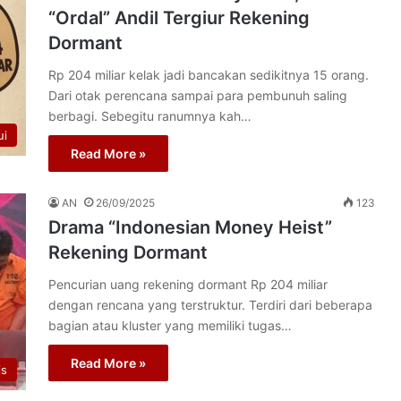
“Ordal” Andil Tergiur Rekening
Dormant
Rp 204 miliar kelak jadi bancakan sedikitnya 15 orang.
Dari otak perencana sampai para pembunuh saling
berbagi. Sebegitu ranumnya kah…
ui
Read More »
AN
26/09/2025
123
Drama “Indonesian Money Heist”
Rekening Dormant
Pencurian uang rekening dormant Rp 204 miliar
dengan rencana yang terstruktur. Terdiri dari beberapa
bagian atau kluster yang memiliki tugas…
Read More »
is