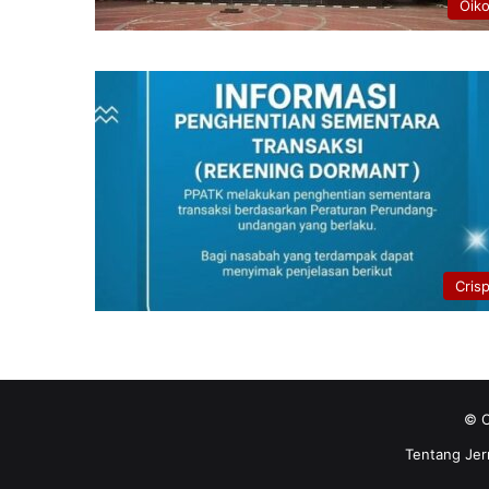
Oik
Cris
© C
Tentang Jer