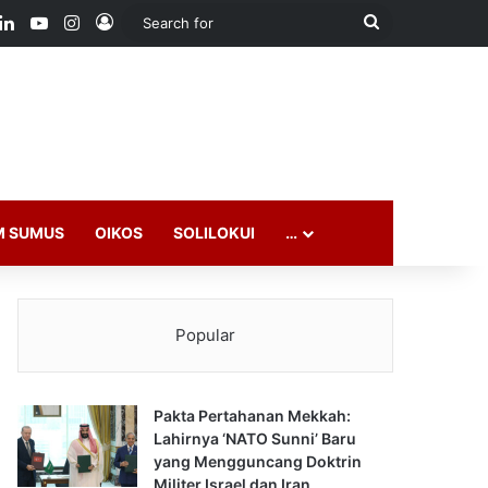
ook
LinkedIn
YouTube
Instagram
Log In
Search
for
M SUMUS
OIKOS
SOLILOKUI
…
Popular
Pakta Pertahanan Mekkah:
Lahirnya ‘NATO Sunni’ Baru
yang Mengguncang Doktrin
Militer Israel dan Iran