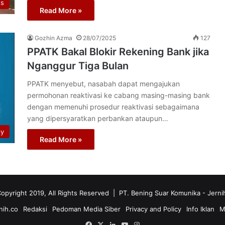
os
Read More »
Gozhin Azma
28/07/2025
127
PPATK Bakal Blokir Rekening Bank jika
Nganggur Tiga Bulan
PPATK menyebut, nasabah dapat mengajukan
permohonan reaktivasi ke cabang masing-masing bank
dengan memenuhi prosedur reaktivasi sebagaimana
yang dipersyaratkan perbankan ataupun…
py
Read More »
opyright 2019, All Rights Reserved | PT. Bening Suar Komunika
- Jerni
nih.co
Redaksi
Pedoman Media Siber
Privacy and Policy
Info Iklan
M
Facebook
X
LinkedIn
YouTube
Instagram