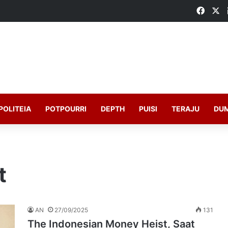
Faceb
X
POLITEIA
POTPOURRI
DEPTH
PUISI
TERAJU
DU
t
AN
27/09/2025
131
The Indonesian Money Heist, Saat