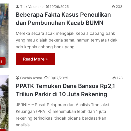
Titik Valentine
19/09/2025
233
Beberapa Fakta Kasus Penculikan
dan Pembunuhan Kacab BUMN
Mereka secara acak mengajak kepala cabang bank
yang mau diajak bekerja sama, namun ternyata tidak
ada kepala cabang bank yang…
Read More »
ia
Gozhin Azma
30/07/2025
128
PPATK Temukan Dana Bansos Rp2,1
Triliun Parkir di 10 Juta Rekening
JERNIH – Pusat Pelaporan dan Analisis Transaksi
Keuangan (PPATK) menemukan lebih dari 1 juta
rekening terindikasi tindak pidana berdasarkan
analisis…