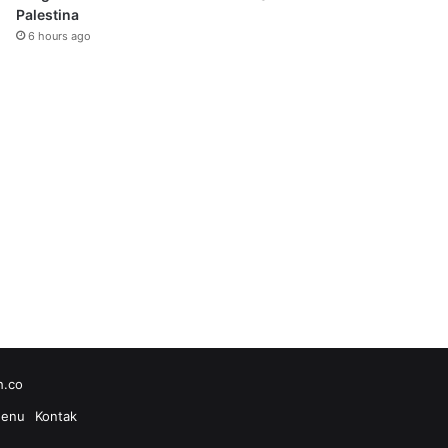
Palestina
6 hours ago
h.co
enu
Kontak