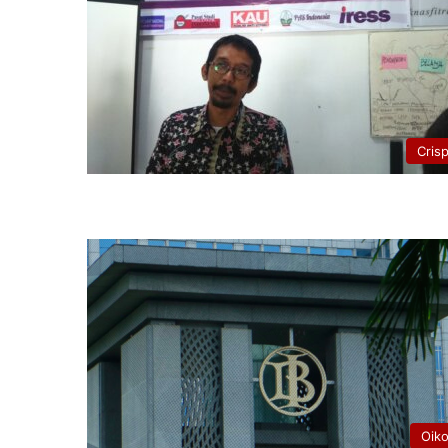
Cris
Oik