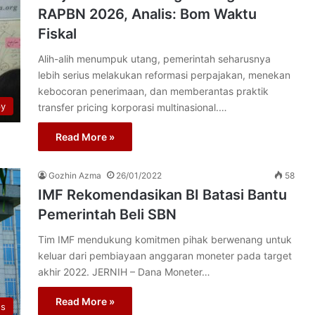
RAPBN 2026, Analis: Bom Waktu
Fiskal
Alih-alih menumpuk utang, pemerintah seharusnya
lebih serius melakukan reformasi perpajakan, menekan
kebocoran penerimaan, dan memberantas praktik
py
transfer pricing korporasi multinasional.…
Read More »
Gozhin Azma
26/01/2022
58
IMF Rekomendasikan BI Batasi Bantu
Pemerintah Beli SBN
Tim IMF mendukung komitmen pihak berwenang untuk
keluar dari pembiayaan anggaran moneter pada target
akhir 2022. JERNIH – Dana Moneter…
Read More »
os