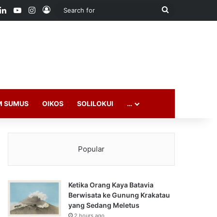
ook
LinkedIn
YouTube
Instagram
Log In
Search
for
M SUMUS
OIKOS
SOLILOKUI
…
Popular
Ketika Orang Kaya Batavia
Berwisata ke Gunung Krakatau
yang Sedang Meletus
2 hours ago