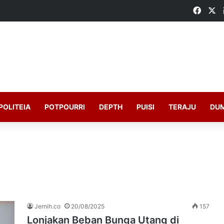
Faceb
X
POLITEIA
POTPOURRI
DEPTH
PUISI
TERAJU
DU
Jernih.co
20/08/2025
157
Lonjakan Beban Bunga Utang di