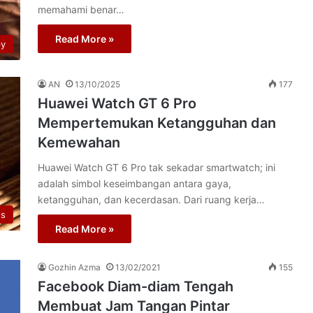
memahami benar…
Read More »
py
AN
13/10/2025
177
Huawei Watch GT 6 Pro
Mempertemukan Ketangguhan dan
Kemewahan
Huawei Watch GT 6 Pro tak sekadar smartwatch; ini
adalah simbol keseimbangan antara gaya,
ketangguhan, dan kecerdasan. Dari ruang kerja…
s
Read More »
Gozhin Azma
13/02/2021
155
Facebook Diam-diam Tengah
Membuat Jam Tangan Pintar