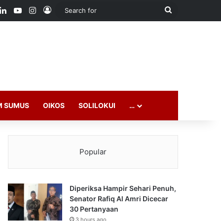
ook
LinkedIn
YouTube
Instagram
Log In
Search
for
M SUMUS
OIKOS
SOLILOKUI
…
Popular
Diperiksa Hampir Sehari Penuh,
Senator Rafiq Al Amri Dicecar
30 Pertanyaan
3 hours ago