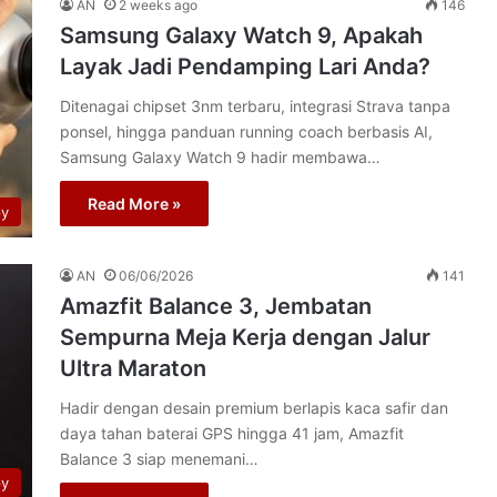
AN
2 weeks ago
146
Samsung Galaxy Watch 9, Apakah
Layak Jadi Pendamping Lari Anda?
Ditenagai chipset 3nm terbaru, integrasi Strava tanpa
ponsel, hingga panduan running coach berbasis AI,
Samsung Galaxy Watch 9 hadir membawa…
Read More »
py
AN
06/06/2026
141
Amazfit Balance 3, Jembatan
Sempurna Meja Kerja dengan Jalur
Ultra Maraton
Hadir dengan desain premium berlapis kaca safir dan
daya tahan baterai GPS hingga 41 jam, Amazfit
Balance 3 siap menemani…
py