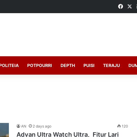
Faceb
X
POLITEIA
POTPOURRI
DEPTH
PUISI
TERAJU
DU
AN
2 days ago
120
Advan Ultra Watch Ultra, Fitur Lari