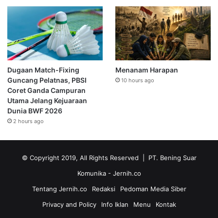
Dugaan Match-Fixing
Menanam Harapan
Guncang Pelatnas, PBSI
10 hours ago
Coret Ganda Campuran
Utama Jelang Kejuaraan
Dunia BWF 2026
2 hours ago
© Copyright 2019, All Rights Reserved | PT. Bening Suar
Komunika
- Jernih.co
Tentang Jernih.co
Redaksi
Pedoman Media Siber
Privacy and Policy
Info Iklan
Menu
Kontak