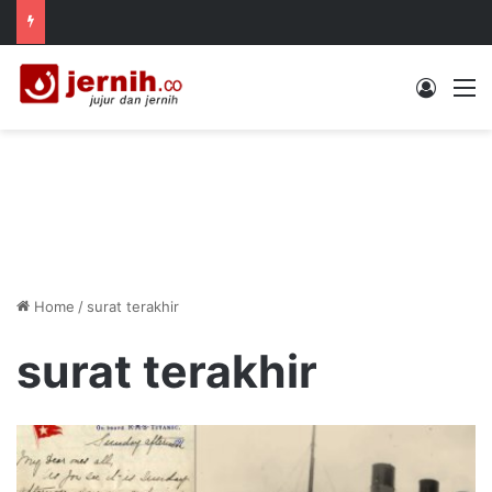
Log In
M
Home
/
surat terakhir
surat terakhir