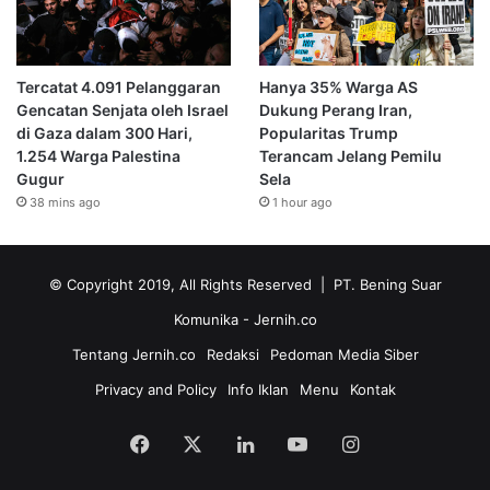
Tercatat 4.091 Pelanggaran
Hanya 35% Warga AS
Gencatan Senjata oleh Israel
Dukung Perang Iran,
di Gaza dalam 300 Hari,
Popularitas Trump
1.254 Warga Palestina
Terancam Jelang Pemilu
Gugur
Sela
38 mins ago
1 hour ago
© Copyright 2019, All Rights Reserved | PT. Bening Suar
Komunika
- Jernih.co
Tentang Jernih.co
Redaksi
Pedoman Media Siber
Privacy and Policy
Info Iklan
Menu
Kontak
Facebook
X
LinkedIn
YouTube
Instagram