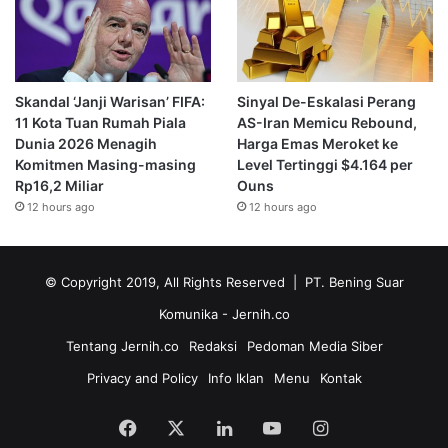
Skandal ‘Janji Warisan’ FIFA:
Sinyal De-Eskalasi Perang
11 Kota Tuan Rumah Piala
AS-Iran Memicu Rebound,
Dunia 2026 Menagih
Harga Emas Meroket ke
Komitmen Masing-masing
Level Tertinggi $4.164 per
Rp16,2 Miliar
Ouns
12 hours ago
12 hours ago
© Copyright 2019, All Rights Reserved | PT. Bening Suar
Komunika
- Jernih.co
Tentang Jernih.co
Redaksi
Pedoman Media Siber
Privacy and Policy
Info Iklan
Menu
Kontak
Facebook
X
LinkedIn
YouTube
Instagram