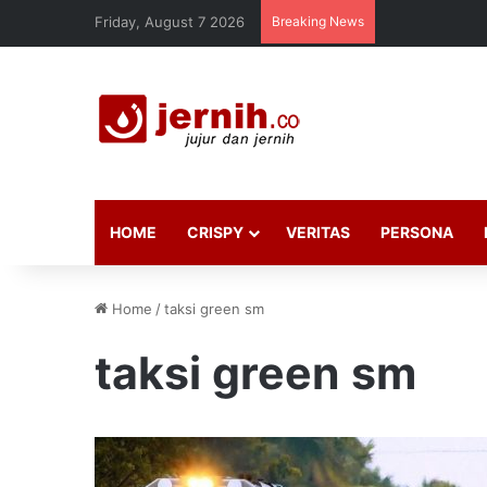
Friday, August 7 2026
Breaking News
HOME
CRISPY
VERITAS
PERSONA
Home
/
taksi green sm
taksi green sm