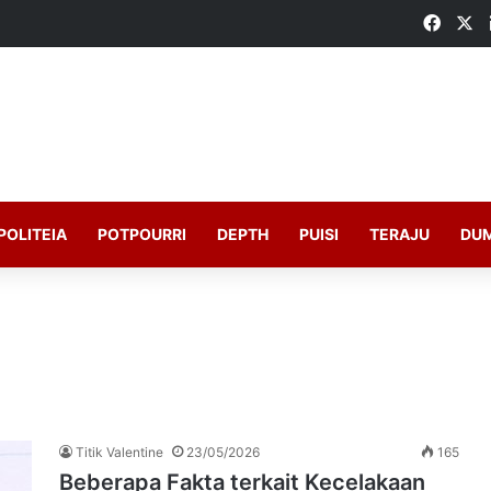
Faceb
X
POLITEIA
POTPOURRI
DEPTH
PUISI
TERAJU
DU
Titik Valentine
23/05/2026
165
Beberapa Fakta terkait Kecelakaan