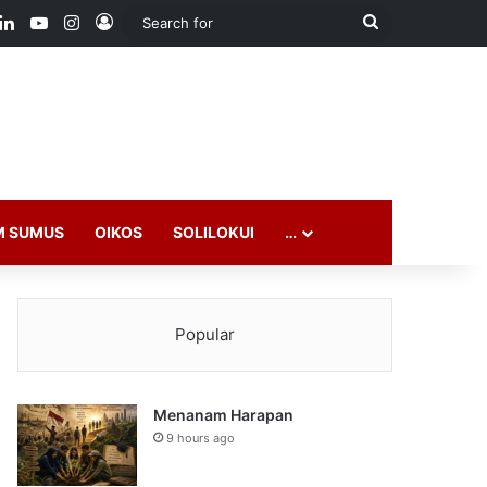
ook
LinkedIn
YouTube
Instagram
Log In
Search
for
M SUMUS
OIKOS
SOLILOKUI
…
Popular
Menanam Harapan
9 hours ago