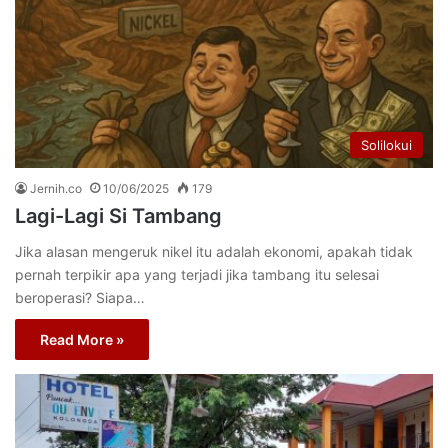
Solilokui
Jernih.co
10/06/2025
179
Lagi-Lagi Si Tambang
Jika alasan mengeruk nikel itu adalah ekonomi, apakah tidak
pernah terpikir apa yang terjadi jika tambang itu selesai
beroperasi? Siapa…
Read More »