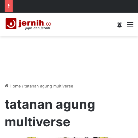
Log In
M
Home
/
tatanan agung multiverse
tatanan agung
multiverse