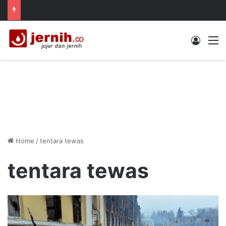
Log In
M
Home
/
tentara tewas
tentara tewas