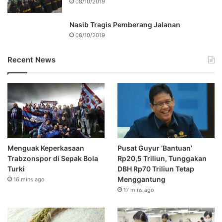
08/10/2019
Nasib Tragis Pemberang Jalanan
08/10/2019
Recent News
Menguak Keperkasaan
Pusat Guyur ‘Bantuan’
Trabzonspor di Sepak Bola
Rp20,5 Triliun, Tunggakan
Turki
DBH Rp70 Triliun Tetap
Menggantung
16 mins ago
17 mins ago