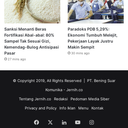
Sanksi Menanti Beras
Paradoks PDB 5,29%:
Fortifikasi Abal-abal: 80%
Ekonomi Tumbuh Melejit,
Sampel Tak Sesuai Gizi,
Pekerjaan Layak Justru
Kemendag-Bulog Antisipasi
Makin Sempit
Pasar
30 mins ago
27 mins ago
© Copyright 2019, All Rights Reserved | PT. Bening Suar
Komunika
- Jernih.co
Tentang Jernih.co
Redaksi
Pedoman Media Siber
Privacy and Policy
Info Iklan
Menu
Kontak
Facebook
X
LinkedIn
YouTube
Instagram