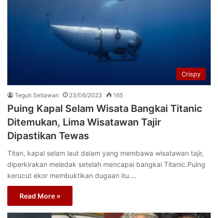
Crispy
Teguh Setiawan
23/06/2023
165
Puing Kapal Selam Wisata Bangkai Titanic
Ditemukan, Lima Wisatawan Tajir
Dipastikan Tewas
Titan, kapal selam laut dalam yang membawa wisatawan tajir,
diperkirakan meledak setelah mencapai bangkai Titanic.Puing
kerucut ekor membuktikan dugaan itu.…
Read More »