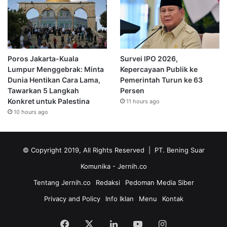
Poros Jakarta-Kuala
Survei IPO 2026,
Lumpur Menggebrak: Minta
Kepercayaan Publik ke
Dunia Hentikan Cara Lama,
Pemerintah Turun ke 63
Tawarkan 5 Langkah
Persen
Konkret untuk Palestina
11 hours ago
10 hours ago
© Copyright 2019, All Rights Reserved | PT. Bening Suar
Komunika
- Jernih.co
Tentang Jernih.co
Redaksi
Pedoman Media Siber
Privacy and Policy
Info Iklan
Menu
Kontak
Facebook
X
LinkedIn
YouTube
Instagram