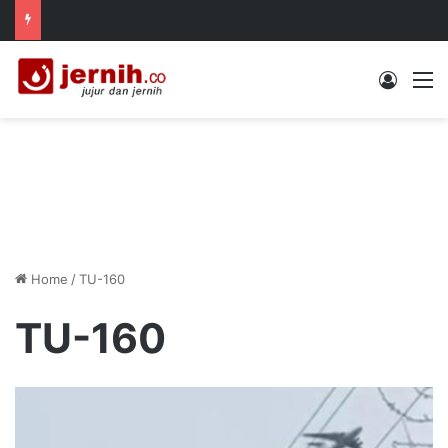
Log In
M
Home
/
TU-160
TU-160