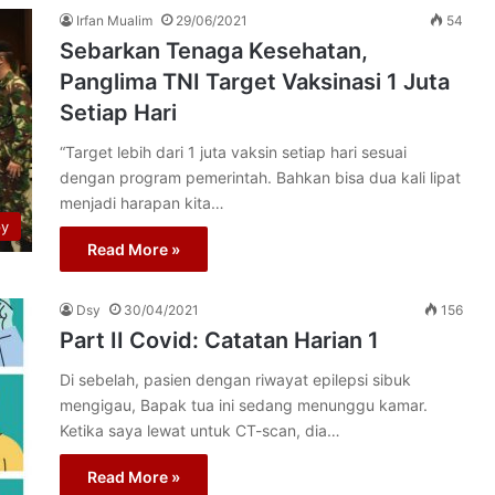
Irfan Mualim
29/06/2021
54
Sebarkan Tenaga Kesehatan,
Panglima TNI Target Vaksinasi 1 Juta
Setiap Hari
“Target lebih dari 1 juta vaksin setiap hari sesuai
dengan program pemerintah. Bahkan bisa dua kali lipat
menjadi harapan kita…
py
Read More »
Dsy
30/04/2021
156
Part II Covid: Catatan Harian 1
Di sebelah, pasien dengan riwayat epilepsi sibuk
mengigau, Bapak tua ini sedang menunggu kamar.
Ketika saya lewat untuk CT-scan, dia…
Read More »