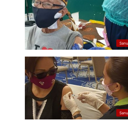
San
San