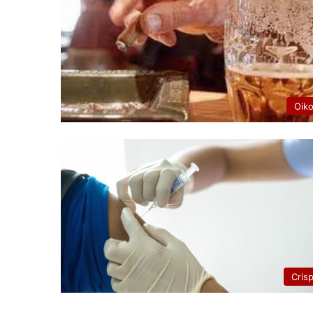
Oik
Cris