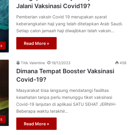
Jalani Vaksinasi Covid19?
Pemberian vaksin Covid 19 merupakan syarat
keberangkatan haji yang telah ditetapkan Arab Saudi.
Setiap calon jamaah haji diwajibkan telah vaksin…
Read More »
us
Titik Valentine
18/12/2023
458
Dimana Tempat Booster Vaksinasi
Covid-19?
Masyarakat bisa langsung mendatangi fasilitas
kesehatan tanpa perlu menunggu tiket vaksinasi
Covid-19 lanjutan di aplikasi SATU SEHAT JERNIH-
Beberapa waktu terakhir…
us
Read More »