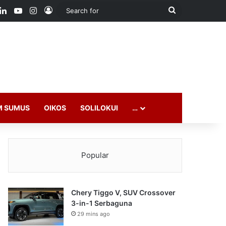
ook
LinkedIn
YouTube
Instagram
Log In
Search
for
M SUMUS
OIKOS
SOLILOKUI
…
Popular
Chery Tiggo V, SUV Crossover
3-in-1 Serbaguna
29 mins ago