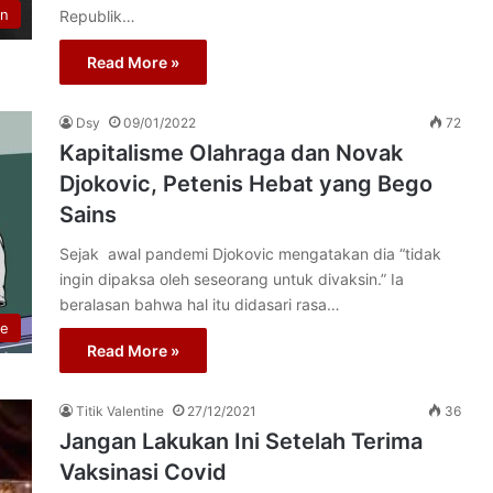
n
Republik…
Read More »
Dsy
09/01/2022
72
Kapitalisme Olahraga dan Novak
Djokovic, Petenis Hebat yang Bego
Sains
Sejak awal pandemi Djokovic mengatakan dia “tidak
ingin dipaksa oleh seseorang untuk divaksin.” Ia
beralasan bahwa hal itu didasari rasa…
re
Read More »
Titik Valentine
27/12/2021
36
Jangan Lakukan Ini Setelah Terima
Vaksinasi Covid