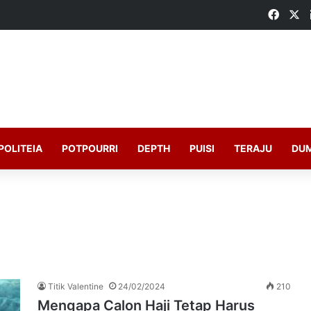
Faceb
X
POLITEIA
POTPOURRI
DEPTH
PUISI
TERAJU
DU
Titik Valentine
24/02/2024
210
Mengapa Calon Haji Tetap Harus