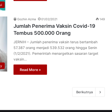
ui
Gozhin Azma
01/02/2021
149
Jumlah Penerima Vaksin Covid-19
Tembus 500.000 Orang
JERNIH – Jumlah penerima vaksin terus bertambah
57.387 orang menjadi 539.532 orang hingga Senin
(1/2/2021). Pemerintah menargetkan sasaran target
vaksin…
py
Read More »
Berikutnya