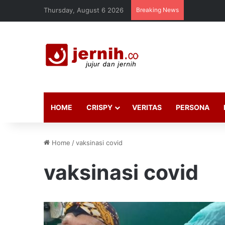
Thursday, August 6 2026
Breaking News
HOME
CRISPY
VERITAS
PERSONA
Home
/
vaksinasi covid
vaksinasi covid