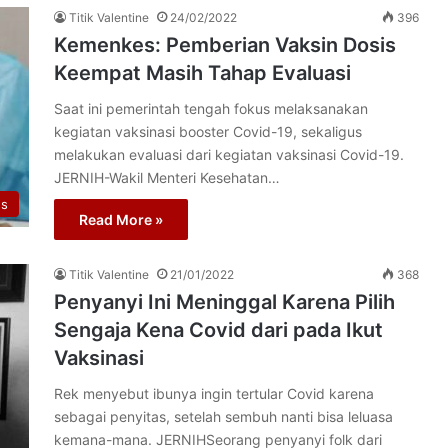
Titik Valentine
24/02/2022
396
Kemenkes: Pemberian Vaksin Dosis
Keempat Masih Tahap Evaluasi
Saat ini pemerintah tengah fokus melaksanakan
kegiatan vaksinasi booster Covid-19, sekaligus
melakukan evaluasi dari kegiatan vaksinasi Covid-19.
JERNIH-Wakil Menteri Kesehatan…
us
Read More »
Titik Valentine
21/01/2022
368
Penyanyi Ini Meninggal Karena Pilih
Sengaja Kena Covid dari pada Ikut
Vaksinasi
Rek menyebut ibunya ingin tertular Covid karena
sebagai penyitas, setelah sembuh nanti bisa leluasa
kemana-mana. JERNIHSeorang penyanyi folk dari