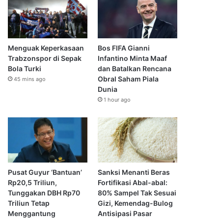
Menguak Keperkasaan
Bos FIFA Gianni
Trabzonspor di Sepak
Infantino Minta Maaf
Bola Turki
dan Batalkan Rencana
Obral Saham Piala
45 mins ago
Dunia
1 hour ago
Pusat Guyur ‘Bantuan’
Sanksi Menanti Beras
Rp20,5 Triliun,
Fortifikasi Abal-abal:
Tunggakan DBH Rp70
80% Sampel Tak Sesuai
Triliun Tetap
Gizi, Kemendag-Bulog
Menggantung
Antisipasi Pasar