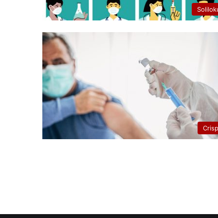
Solilok
Cris