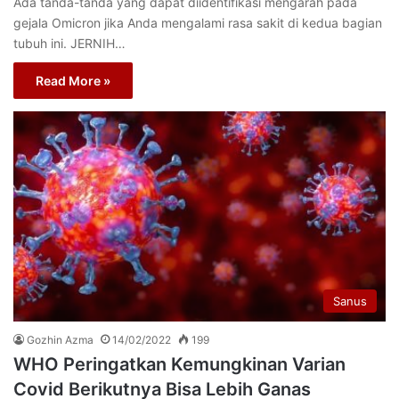
Ada tanda-tanda yang dapat diidentifikasi mengarah pada
gejala Omicron jika Anda mengalami rasa sakit di kedua bagian
tubuh ini. JERNIH…
Read More »
Sanus
Gozhin Azma
14/02/2022
199
WHO Peringatkan Kemungkinan Varian
Covid Berikutnya Bisa Lebih Ganas