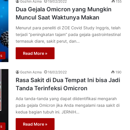
Gozhin Azma
19/02/2022
155
Dua Gejala Omicron yang Mungkin
Muncul Saat Waktunya Makan
Menurut para peneliti di ZOE Covid Study Inggris, telah
terjadi “peningkatan tajam” pada gejala gastrointestinal
termasuk diare, sakit perut, dan…
Read More »
us
Gozhin Azma
16/02/2022
190
Rasa Sakit di Dua Tempat Ini bisa Jadi
Tanda Terinfeksi Omicron
Ada tanda-tanda yang dapat diidentifikasi mengarah
pada gejala Omicron jika Anda mengalami rasa sakit di
kedua bagian tubuh ini. JERNIH…
Read More »
us