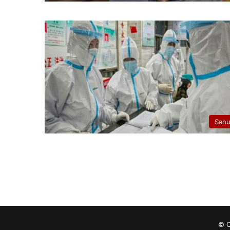
San
© C