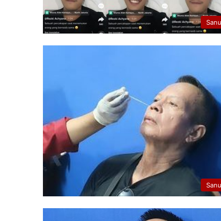
San
San