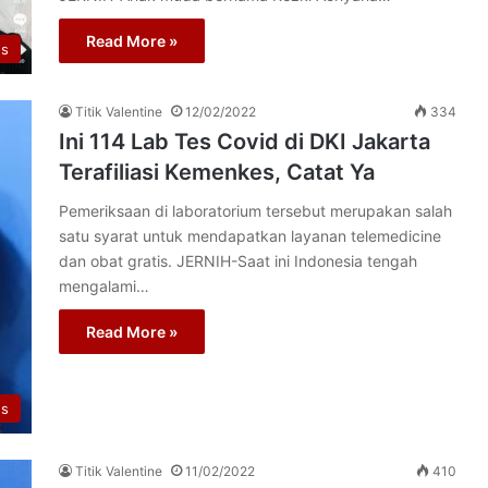
Read More »
us
Titik Valentine
12/02/2022
334
Ini 114 Lab Tes Covid di DKI Jakarta
Terafiliasi Kemenkes, Catat Ya
Pemeriksaan di laboratorium tersebut merupakan salah
satu syarat untuk mendapatkan layanan telemedicine
dan obat gratis. JERNIH-Saat ini Indonesia tengah
mengalami…
Read More »
us
Titik Valentine
11/02/2022
410