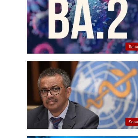
San
San