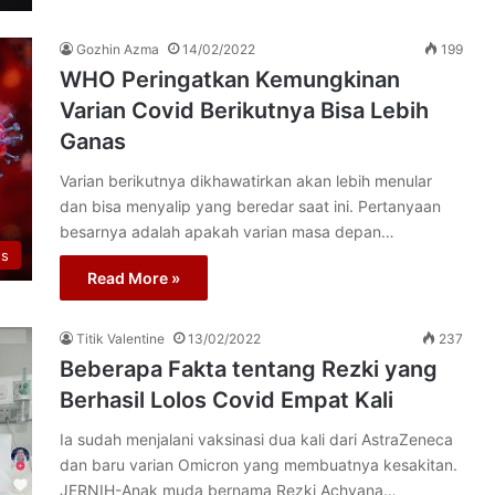
Gozhin Azma
14/02/2022
199
WHO Peringatkan Kemungkinan
Varian Covid Berikutnya Bisa Lebih
Ganas
Varian berikutnya dikhawatirkan akan lebih menular
dan bisa menyalip yang beredar saat ini. Pertanyaan
besarnya adalah apakah varian masa depan…
us
Read More »
Titik Valentine
13/02/2022
237
Beberapa Fakta tentang Rezki yang
Berhasil Lolos Covid Empat Kali
Ia sudah menjalani vaksinasi dua kali dari AstraZeneca
dan baru varian Omicron yang membuatnya kesakitan.
JERNIH-Anak muda bernama Rezki Achyana…