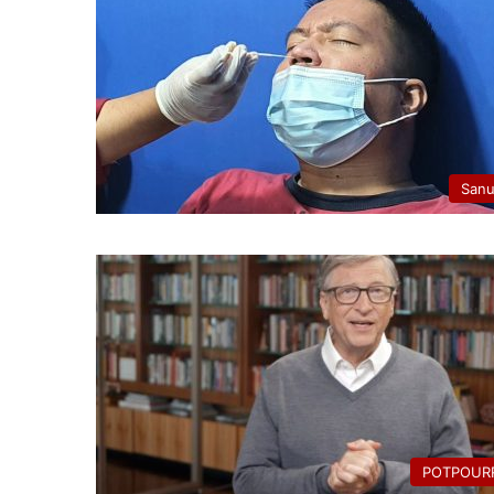
San
POTPOURR