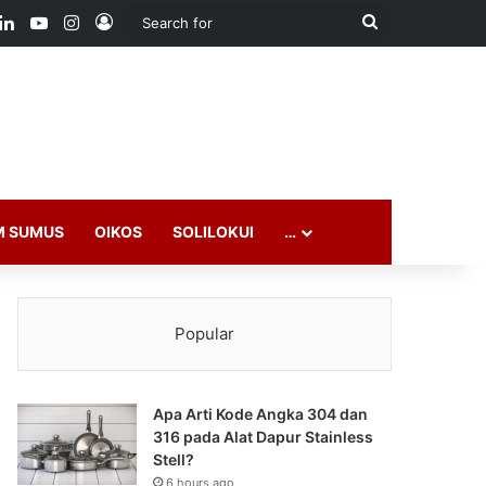
ook
LinkedIn
YouTube
Instagram
Log In
Search
for
M SUMUS
OIKOS
SOLILOKUI
…
Popular
Apa Arti Kode Angka 304 dan
316 pada Alat Dapur Stainless
Stell?
6 hours ago