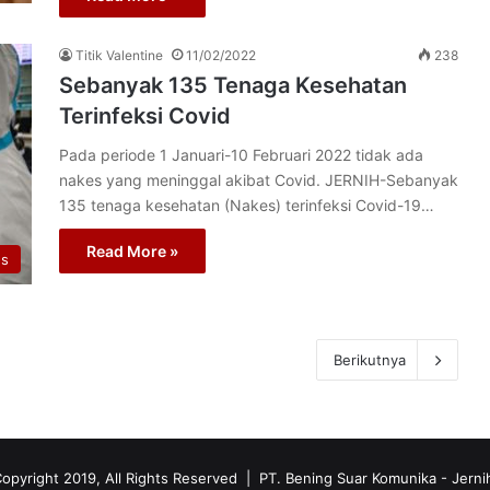
Titik Valentine
11/02/2022
238
Sebanyak 135 Tenaga Kesehatan
Terinfeksi Covid
Pada periode 1 Januari-10 Februari 2022 tidak ada
nakes yang meninggal akibat Covid. JERNIH-Sebanyak
135 tenaga kesehatan (Nakes) terinfeksi Covid-19…
Read More »
us
Berikutnya
opyright 2019, All Rights Reserved | PT. Bening Suar Komunika
- Jerni