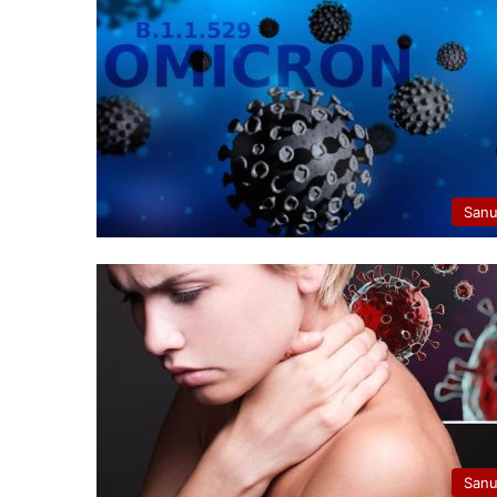
San
San