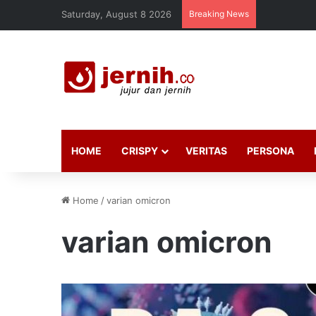
Saturday, August 8 2026
Breaking News
HOME
CRISPY
VERITAS
PERSONA
Home
/
varian omicron
varian omicron