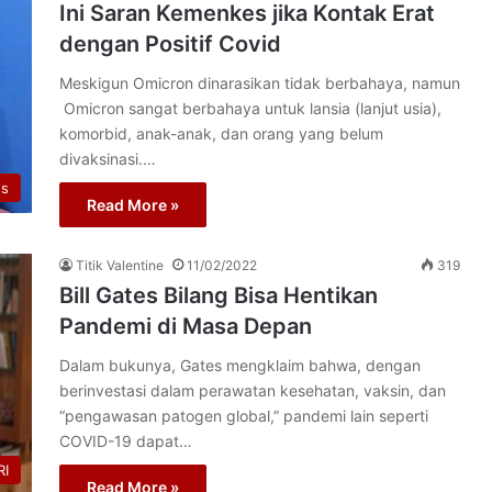
Ini Saran Kemenkes jika Kontak Erat
dengan Positif Covid
Meskigun Omicron dinarasikan tidak berbahaya, namun
Omicron sangat berbahaya untuk lansia (lanjut usia),
komorbid, anak-anak, dan orang yang belum
divaksinasi.…
us
Read More »
Titik Valentine
11/02/2022
319
Bill Gates Bilang Bisa Hentikan
Pandemi di Masa Depan
Dalam bukunya, Gates mengklaim bahwa, dengan
berinvestasi dalam perawatan kesehatan, vaksin, dan
“pengawasan patogen global,” pandemi lain seperti
COVID-19 dapat…
I
Read More »