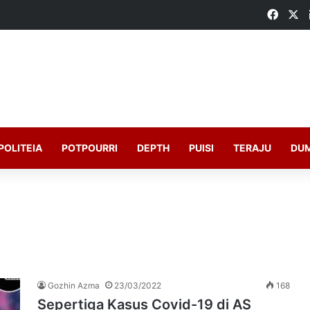
Faceb
X
POLITEIA
POTPOURRI
DEPTH
PUISI
TERAJU
DU
Gozhin Azma
23/03/2022
168
Sepertiga Kasus Covid-19 di AS