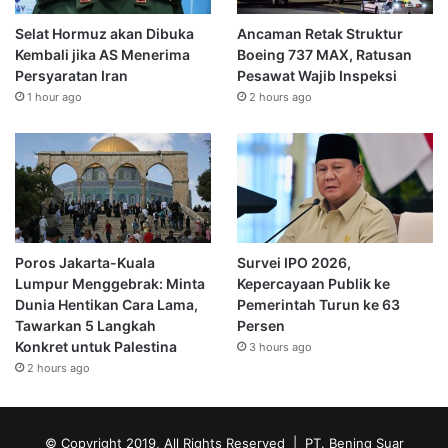
Selat Hormuz akan Dibuka
Ancaman Retak Struktur
Kembali jika AS Menerima
Boeing 737 MAX, Ratusan
Persyaratan Iran
Pesawat Wajib Inspeksi
1 hour ago
2 hours ago
Poros Jakarta-Kuala
Survei IPO 2026,
Lumpur Menggebrak: Minta
Kepercayaan Publik ke
Dunia Hentikan Cara Lama,
Pemerintah Turun ke 63
Tawarkan 5 Langkah
Persen
Konkret untuk Palestina
3 hours ago
2 hours ago
© Copyright 2019, All Rights Reserved | PT. Bening Suar