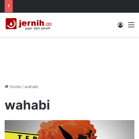
Log In
M
Home
/
wahabi
wahabi