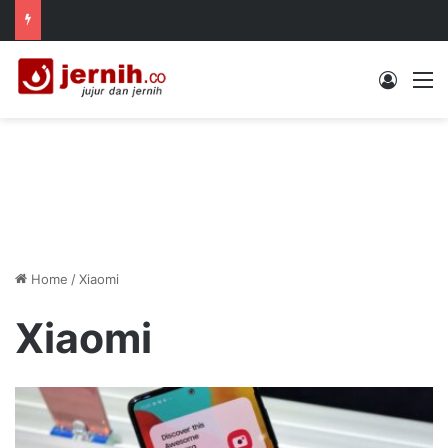
Log In
M
Home
/
Xiaomi
Xiaomi