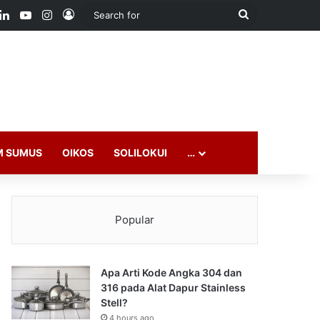
ook
LinkedIn
YouTube
Instagram
Log In
Search
for
M SUMUS
OIKOS
SOLILOKUI
…
Popular
Apa Arti Kode Angka 304 dan
316 pada Alat Dapur Stainless
Stell?
4 hours ago