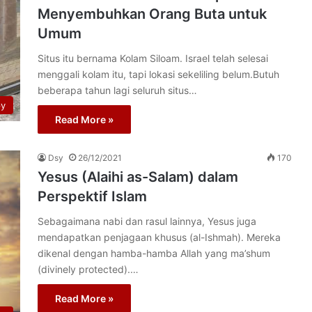
Menyembuhkan Orang Buta untuk
Umum
Situs itu bernama Kolam Siloam. Israel telah selesai
menggali kolam itu, tapi lokasi sekeliling belum.Butuh
beberapa tahun lagi seluruh situs…
py
Read More »
Dsy
26/12/2021
170
Yesus (Alaihi as-Salam) dalam
Perspektif Islam
Sebagaimana nabi dan rasul lainnya, Yesus juga
mendapatkan penjagaan khusus (al-Ishmah). Mereka
dikenal dengan hamba-hamba Allah yang ma’shum
(divinely protected).…
Read More »