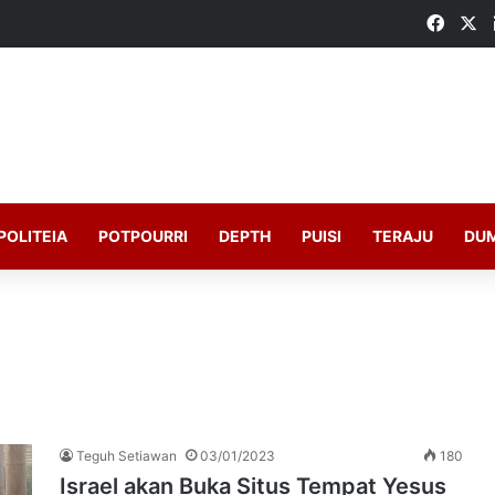
Faceb
X
POLITEIA
POTPOURRI
DEPTH
PUISI
TERAJU
DU
Teguh Setiawan
03/01/2023
180
Israel akan Buka Situs Tempat Yesus