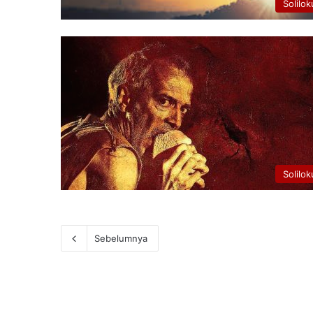
Solilok
Solilok
Sebelumnya