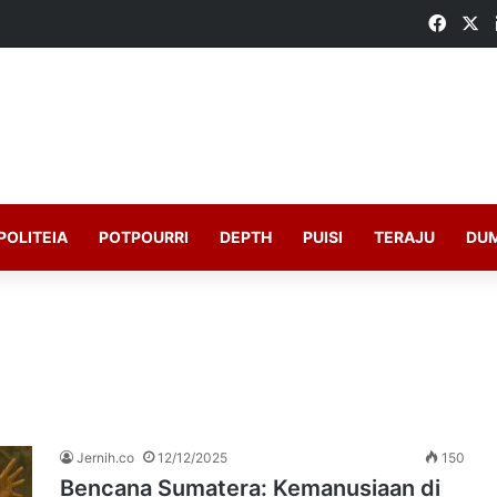
Faceb
X
POLITEIA
POTPOURRI
DEPTH
PUISI
TERAJU
DU
Jernih.co
12/12/2025
150
Bencana Sumatera: Kemanusiaan di