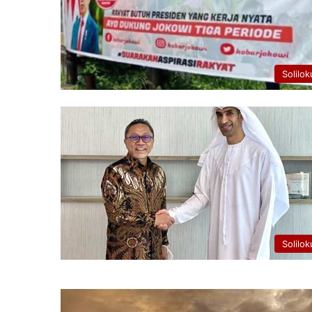
Solilok
Solilok