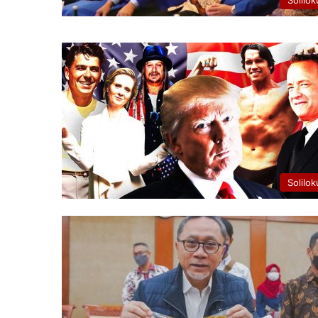
Solilok
Solilok