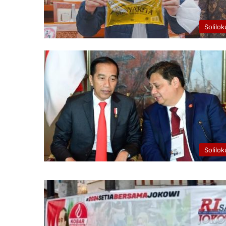
Solilok
Solilok