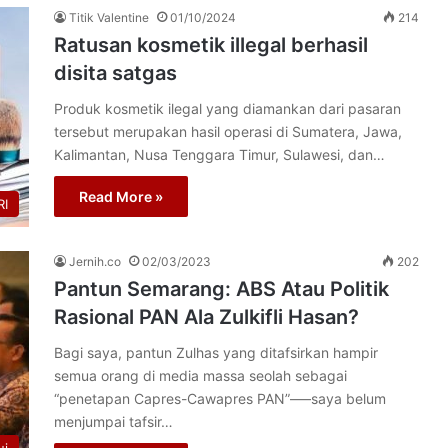
Titik Valentine
01/10/2024
214
Ratusan kosmetik illegal berhasil
disita satgas
Produk kosmetik ilegal yang diamankan dari pasaran
tersebut merupakan hasil operasi di Sumatera, Jawa,
Kalimantan, Nusa Tenggara Timur, Sulawesi, dan…
Read More »
I
Jernih.co
02/03/2023
202
Pantun Semarang: ABS Atau Politik
Rasional PAN Ala Zulkifli Hasan?
Bagi saya, pantun Zulhas yang ditafsirkan hampir
semua orang di media massa seolah sebagai
“penetapan Capres-Cawapres PAN”–—saya belum
menjumpai tafsir…