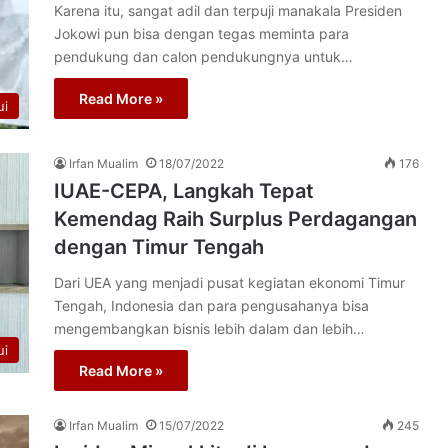
Karena itu, sangat adil dan terpuji manakala Presiden
Jokowi pun bisa dengan tegas meminta para
pendukung dan calon pendukungnya untuk…
Read More »
ui
Irfan Mualim
18/07/2022
176
IUAE-CEPA, Langkah Tepat
Kemendag Raih Surplus Perdagangan
dengan Timur Tengah
Dari UEA yang menjadi pusat kegiatan ekonomi Timur
Tengah, Indonesia dan para pengusahanya bisa
mengembangkan bisnis lebih dalam dan lebih…
ui
Read More »
Irfan Mualim
15/07/2022
245