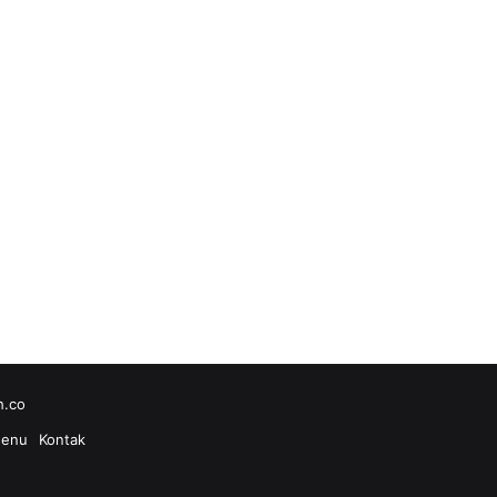
h.co
enu
Kontak