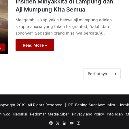
Insiden Minyakkita di Lampung dan
Aji Mumpung Kita Semua
Mengambil sikap yakin bahwa aji mumpung adalah
sikap manusia yang taken for granted, “udah dari
sononya”. Sebagian orang misalnya berkata,”Aji…
Read More »
ui
Berikutnya
opyright 2019, All Rights Reserved | PT. Bening Suar Komunika
- Jerni
nih.co
Redaksi
Pedoman Media Siber
Privacy and Policy
Info Iklan
M
Facebook
X
LinkedIn
YouTube
Instagram