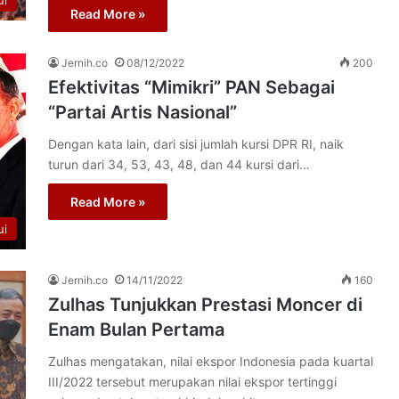
ui
Read More »
Jernih.co
08/12/2022
200
Efektivitas “Mimikri” PAN Sebagai
“Partai Artis Nasional”
Dengan kata lain, dari sisi jumlah kursi DPR RI, naik
turun dari 34, 53, 43, 48, dan 44 kursi dari…
Read More »
ui
Jernih.co
14/11/2022
160
Zulhas Tunjukkan Prestasi Moncer di
Enam Bulan Pertama
Zulhas mengatakan, nilai ekspor Indonesia pada kuartal
III/2022 tersebut merupakan nilai ekspor tertinggi