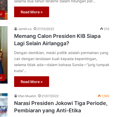
selama dua tahun terakhir dalam hitungan per…
Read More »
ui
Jernih.co
27/10/2022
210
Memang Calon Presiden KIB Siapa
Lagi Selain Airlangga?
Dengan demikian, meski politik adalah permainan yang
cair dengan landasan kuat kepada kepentingan,
selama tidak ada—dalam bahasa Sunda—“jurig tumpak
kuda”…
ui
Read More »
Irfan Mualim
21/07/2022
1,580
Narasi Presiden Jokowi Tiga Periode,
Pembiaran yang Anti-Etika