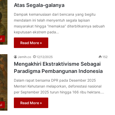
Atas Segala-galanya
Dampak kemanusiaan dari bencana yang begitu
mendalam ini telah menyentuh segala lapisan
masyarakat hingga “memaksa” diterbitkannya sebuah
keputusan ekstrem pada…
ui
Read More »
Jernih.co
12/12/2025
152
Mengakhiri Ekstraktivisme Sebagai
Paradigma Pembangunan Indonesia
Dalam rapat bersama DPR pada Desember 2025
Menteri Kehutanan melaporkan, deforestasi nasional
per September 2025 turun hingga 166 ribu hektare.…
Read More »
ui