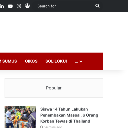
ook
LinkedIn
YouTube
Instagram
Log In
Search
for
M SUMUS
OIKOS
SOLILOKUI
…
Popular
Siswa 14 Tahun Lakukan
Penembakan Massal, 6 Orang
Korban Tewas di Thailand
54 mins ago