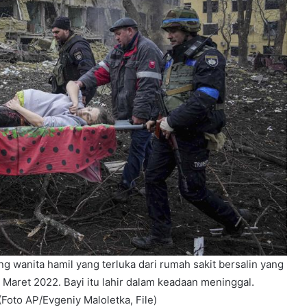
 wanita hamil yang terluka dari rumah sakit bersalin yang
9 Maret 2022. Bayi itu lahir dalam keadaan meninggal.
Foto AP/Evgeniy Maloletka, File)