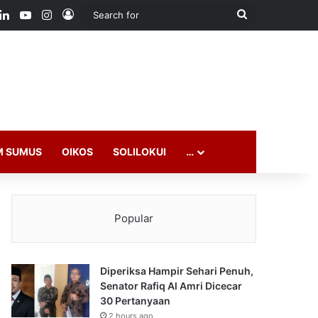
ook
LinkedIn
YouTube
Instagram
Log In
Search
for
M SUMUS
OIKOS
SOLILOKUI
…
Popular
Diperiksa Hampir Sehari Penuh,
Senator Rafiq Al Amri Dicecar
30 Pertanyaan
2 hours ago