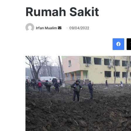
Rumah Sakit
Send
Irfan Mualim
09/04/2022
an
Fac
email