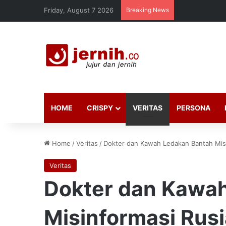
Friday, August 7 2026
Breaking News
HOME
CRISPY
VERITAS
PERSONA
Home
/
Veritas
/
Dokter dan Kawah Ledakan Bantah Misi
Veritas
Dokter dan Kawa
Misinformasi Rusi