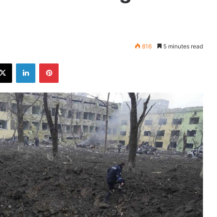
816
5 minutes read
ebook
X
LinkedIn
Pinterest