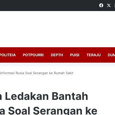
Faceb
X
POLITEIA
POTPOURRI
DEPTH
PUISI
TERAJU
DU
nformasi Rusia Soal Serangan ke Rumah Sakit
h Ledakan Bantah
a Soal Serangan ke