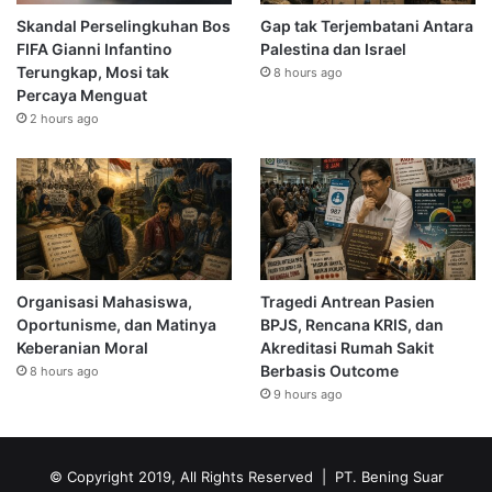
Skandal Perselingkuhan Bos
Gap tak Terjembatani Antara
FIFA Gianni Infantino
Palestina dan Israel
Terungkap, Mosi tak
8 hours ago
Percaya Menguat
2 hours ago
Organisasi Mahasiswa,
Tragedi Antrean Pasien
Oportunisme, dan Matinya
BPJS, Rencana KRIS, dan
Keberanian Moral
Akreditasi Rumah Sakit
Berbasis Outcome
8 hours ago
9 hours ago
© Copyright 2019, All Rights Reserved | PT. Bening Suar