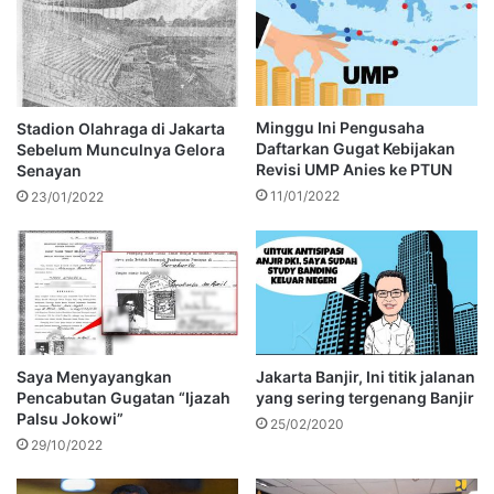
Minggu Ini Pengusaha
Stadion Olahraga di Jakarta
Daftarkan Gugat Kebijakan
Sebelum Munculnya Gelora
Revisi UMP Anies ke PTUN
Senayan
11/01/2022
23/01/2022
Saya Menyayangkan
Jakarta Banjir, Ini titik jalanan
Pencabutan Gugatan “Ijazah
yang sering tergenang Banjir
Palsu Jokowi”
25/02/2020
29/10/2022