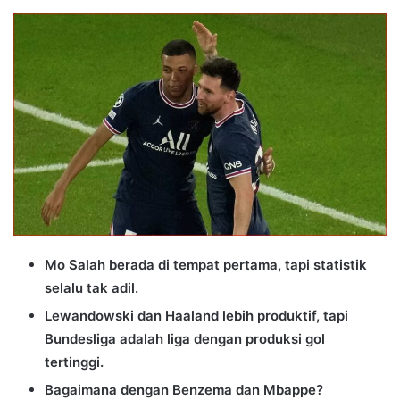
an
email
Mo Salah berada di tempat pertama, tapi statistik
selalu tak adil.
Lewandowski dan Haaland lebih produktif, tapi
Bundesliga adalah liga dengan produksi gol
tertinggi.
Bagaimana dengan Benzema dan Mbappe?