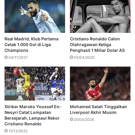
Real Madrid, Klub Pertama
Cristiano Ronaldo Calon
Cetak 1.000 Gol di Liga
Olahragawan Ketiga
Champions
Penghasil 1 Miliar Dolar AS
04/11/2021
05/04/2020
Striker Maroko Youssef En-
Mohamed Salah Tinggalkan
Nesyri Catat Lompatan
Liverpool Akhir Musim
Bersejarah, Lampaui Rekor
25/03/2026
Cristiano Ronaldo
12/12/2022