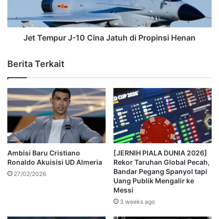
Jet Tempur J-10 Cina Jatuh di Propinsi Henan
Berita Terkait
Ambisi Baru Cristiano
[JERNIH PIALA DUNIA 2026]
Ronaldo Akuisisi UD Almeria
Rekor Taruhan Global Pecah,
Bandar Pegang Spanyol tapi
27/02/2026
Uang Publik Mengalir ke
Messi
3 weeks ago