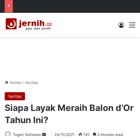
Log In
M
Home
/
Veritas
Veritas
Siapa Layak Meraih Balon d’Or
Tahun Ini?
Send
Teguh Setiawan
24/10/2021
155
3 minutes read