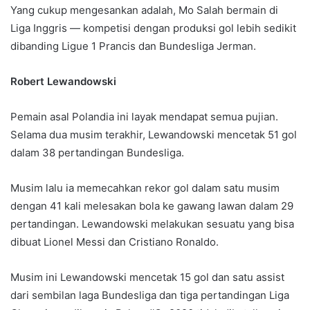
Yang cukup mengesankan adalah, Mo Salah bermain di
Liga Inggris — kompetisi dengan produksi gol lebih sedikit
dibanding Ligue 1 Prancis dan Bundesliga Jerman.
Robert Lewandowski
Pemain asal Polandia ini layak mendapat semua pujian.
Selama dua musim terakhir, Lewandowski mencetak 51 gol
dalam 38 pertandingan Bundesliga.
Musim lalu ia memecahkan rekor gol dalam satu musim
dengan 41 kali melesakan bola ke gawang lawan dalam 29
pertandingan. Lewandowski melakukan sesuatu yang bisa
dibuat Lionel Messi dan Cristiano Ronaldo.
Musim ini Lewandowski mencetak 15 gol dan satu assist
dari sembilan laga Bundesliga dan tiga pertandingan Liga