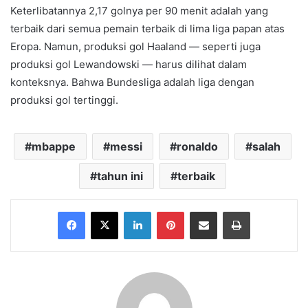
Keterlibatannya 2,17 golnya per 90 menit adalah yang
terbaik dari semua pemain terbaik di lima liga papan atas
Eropa. Namun, produksi gol Haaland — seperti juga
produksi gol Lewandowski — harus dilihat dalam
konteksnya. Bahwa Bundesliga adalah liga dengan
produksi gol tertinggi.
mbappe
messi
ronaldo
salah
tahun ini
terbaik
Facebook
X
LinkedIn
Pinterest
Share via Email
Print