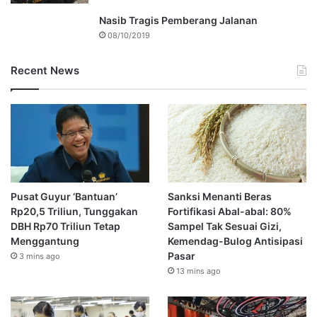
Nasib Tragis Pemberang Jalanan
08/10/2019
Recent News
Pusat Guyur ‘Bantuan’
Sanksi Menanti Beras
Rp20,5 Triliun, Tunggakan
Fortifikasi Abal-abal: 80%
DBH Rp70 Triliun Tetap
Sampel Tak Sesuai Gizi,
Menggantung
Kemendag-Bulog Antisipasi
Pasar
3 mins ago
13 mins ago