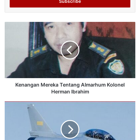
address
Kenangan Mereka Tentang Almarhum Kolonel
Herman Ibrahim