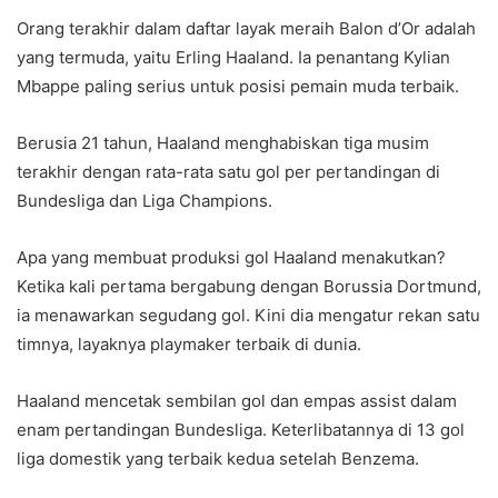
Orang terakhir dalam daftar layak meraih Balon d’Or adalah
yang termuda, yaitu Erling Haaland. Ia penantang Kylian
Mbappe paling serius untuk posisi pemain muda terbaik.
Berusia 21 tahun, Haaland menghabiskan tiga musim
terakhir dengan rata-rata satu gol per pertandingan di
Bundesliga dan Liga Champions.
Apa yang membuat produksi gol Haaland menakutkan?
Ketika kali pertama bergabung dengan Borussia Dortmund,
ia menawarkan segudang gol. Kini dia mengatur rekan satu
timnya, layaknya playmaker terbaik di dunia.
Haaland mencetak sembilan gol dan empas assist dalam
enam pertandingan Bundesliga. Keterlibatannya di 13 gol
liga domestik yang terbaik kedua setelah Benzema.