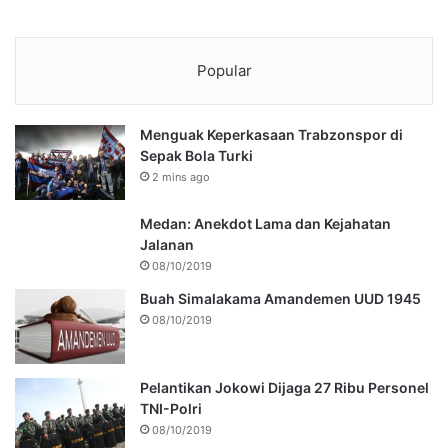
Popular
Menguak Keperkasaan Trabzonspor di
Sepak Bola Turki
2 mins ago
Medan: Anekdot Lama dan Kejahatan
Jalanan
08/10/2019
Buah Simalakama Amandemen UUD 1945
08/10/2019
Pelantikan Jokowi Dijaga 27 Ribu Personel
TNI-Polri
08/10/2019