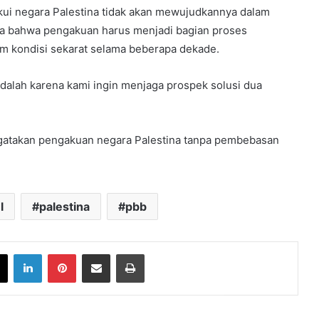
ui negara Palestina tidak akan mewujudkannya dalam
ya bahwa pengakuan harus menjadi bagian proses
am kondisi sekarat selama beberapa dekade.
dalah karena kami ingin menjaga prospek solusi dua
.
ngatakan pengakuan negara Palestina tanpa pembebasan
l
palestina
pbb
book
X
LinkedIn
Pinterest
Share via Email
Print