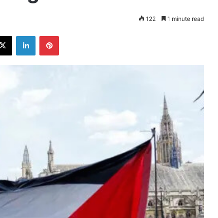
122
1 minute read
ebook
X
LinkedIn
Pinterest