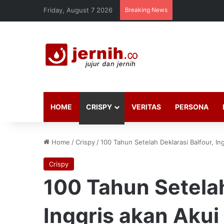
Friday, August 7 2026
Breaking News
HOME
CRISPY
VERITAS
PERSONA
Home
/
Crispy
/
100 Tahun Setelah Deklarasi Balfour, In
Crispy
100 Tahun Setelah
Inggris akan Akui