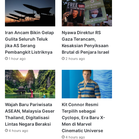
Iran Ancam Bikin Gelap
Nyawa Direktur RS
Gulita Seluruh Teluk
Gaza Terancam,
jika AS Serang
Kesaksian Penyiksaan
Pembangkit Listriknya
Brutal di Penjara Israel
1 hour ago
2 hours ago
Wajah Baru Pariwisata
Kit Connor Resmi
ASEAN, Malaysia Geser
Terpilih sebagai
Thailand, Digitalisasi
Cyclops, Era Baru X-
Lintas Negara Beraksi
Men di Marvel
Cinematic Universe
4 hours ago
4 hours ago