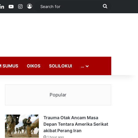
ook
LinkedIn
YouTube
Instagram
Log In
Search
for
M SUMUS
OIKOS
SOLILOKUI
…
Popular
Trauma Otak Ancam Masa
Depan Tentara Amerika Serikat
akibat Perang Iran
1 hour ago