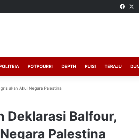
Faceb
X
POLITEIA
POTPOURRI
DEPTH
PUISI
TERAJU
DU
ggris akan Akui Negara Palestina
 Deklarasi Balfour,
 Negara Palestina