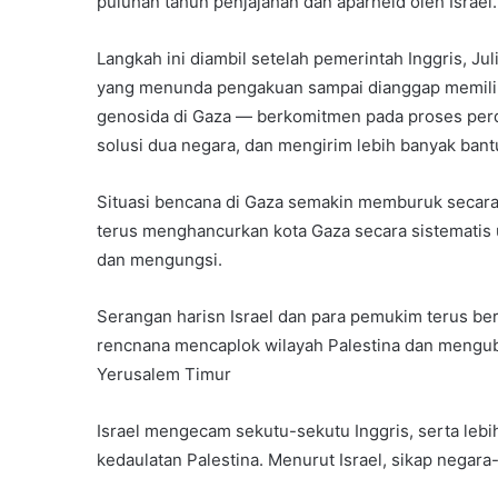
puluhan tahun penjajahan dan aparheid oleh Israel.
Langkah ini diambil setelah pemerintah Inggris, J
yang menunda pengakuan sampai dianggap memilik
genosida di Gaza — berkomitmen pada proses perd
solusi dua negara, dan mengirim lebih banyak bant
Situasi bencana di Gaza semakin memburuk secara s
terus menghancurkan kota Gaza secara sistemati
dan mengungsi.
Serangan harisn Israel dan para pemukim terus be
rencnana mencaplok wilayah Palestina dan mengu
Yerusalem Timur
Israel mengecam sekutu-sekutu Inggris, serta leb
kedaulatan Palestina. Menurut Israel, sikap negar