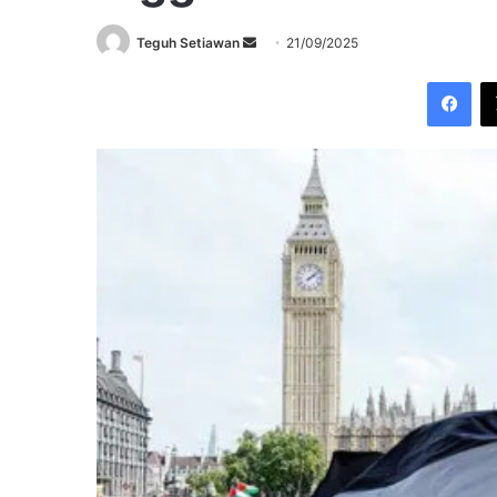
Send
Teguh Setiawan
21/09/2025
an
Fac
email