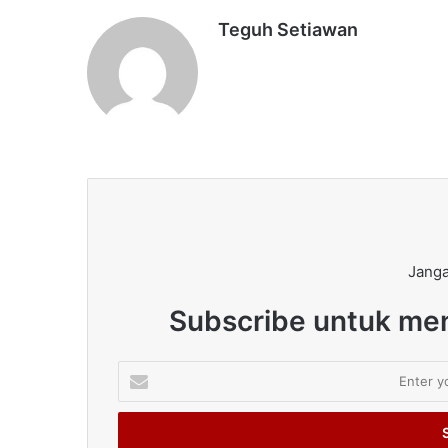
Teguh Setiawan
Janga
Subscribe untuk men
Enter
your
Email
address