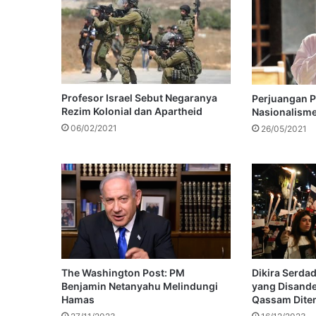
Profesor Israel Sebut Negaranya
Perjuangan P
Rezim Kolonial dan Apartheid
Nasionalisme
06/02/2021
26/05/2021
The Washington Post: PM
Dikira Serda
Benjamin Netanyahu Melindungi
yang Disande
Hamas
Qassam Ditem