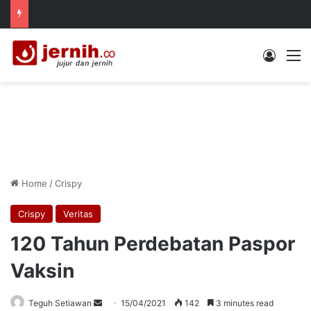
Log In
M
Home
/
Crispy
Crispy
Veritas
120 Tahun Perdebatan Paspor
Vaksin
Send
Teguh Setiawan
15/04/2021
142
3 minutes read