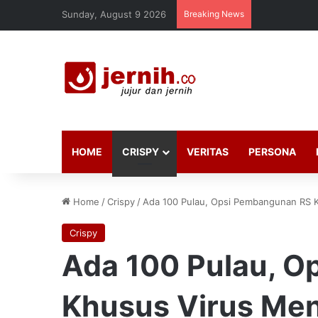
Sunday, August 9 2026
Breaking News
HOME
CRISPY
VERITAS
PERSONA
Home
/
Crispy
/
Ada 100 Pulau, Opsi Pembangunan RS 
Crispy
Ada 100 Pulau, 
Khusus Virus Men