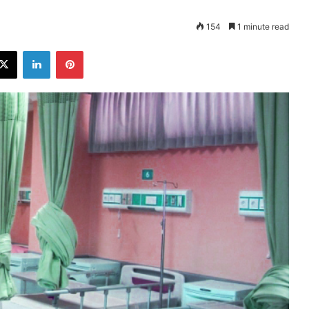
154
1 minute read
ebook
X
LinkedIn
Pinterest