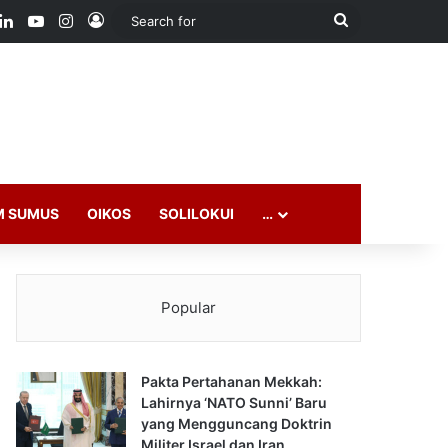
ook
LinkedIn
YouTube
Instagram
Log In
Search
for
M SUMUS
OIKOS
SOLILOKUI
…
Popular
Pakta Pertahanan Mekkah:
Lahirnya ‘NATO Sunni’ Baru
yang Mengguncang Doktrin
Militer Israel dan Iran