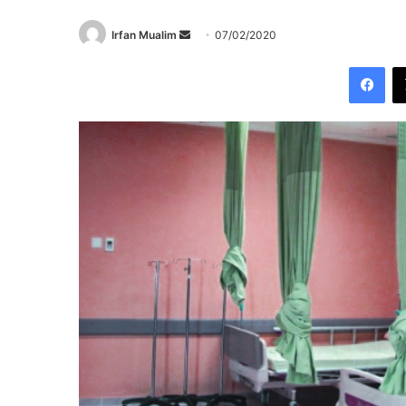
Send
Irfan Mualim
07/02/2020
an
Fac
email