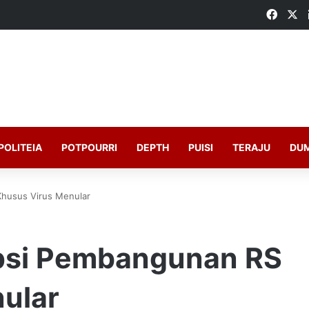
Faceb
X
POLITEIA
POTPOURRI
DEPTH
PUISI
TERAJU
DU
Khusus Virus Menular
Opsi Pembangunan RS
ular