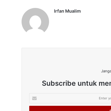
Irfan Mualim
Janga
Subscribe untuk men
Enter
your
Email