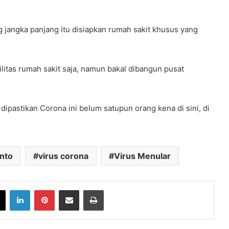
 jangka panjang itu disiapkan rumah sakit khusus yang
silitas rumah sakit saja, namun bakal dibangun pusat
 dipastikan Corona ini belum satupun orang kena di sini, di
nto
virus corona
Virus Menular
book
X
LinkedIn
Pinterest
Share via Email
Print