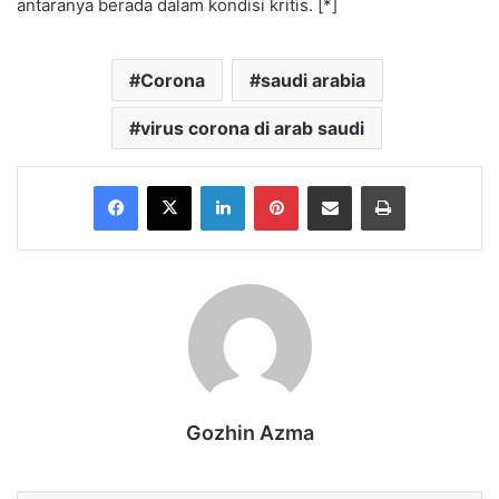
antaranya berada dalam kondisi kritis. [*]
Corona
saudi arabia
virus corona di arab saudi
Facebook
X
LinkedIn
Pinterest
Share via Email
Print
Gozhin Azma