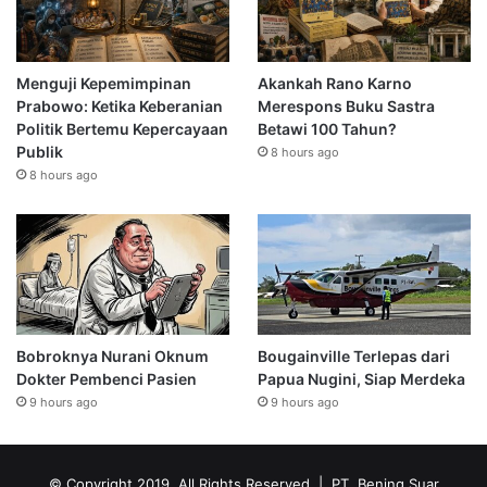
Menguji Kepemimpinan
Akankah Rano Karno
Prabowo: Ketika Keberanian
Merespons Buku Sastra
Politik Bertemu Kepercayaan
Betawi 100 Tahun?
Publik
8 hours ago
8 hours ago
Bobroknya Nurani Oknum
Bougainville Terlepas dari
Dokter Pembenci Pasien
Papua Nugini, Siap Merdeka
9 hours ago
9 hours ago
© Copyright 2019, All Rights Reserved | PT. Bening Suar