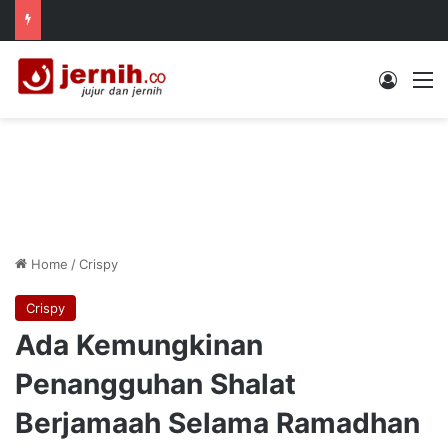
Log In
M
Home
/
Crispy
Crispy
Ada Kemungkinan
Penangguhan Shalat
Berjamaah Selama Ramadhan