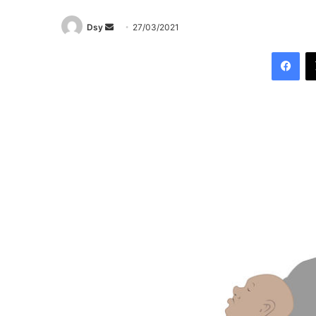
Send
Dsy
27/03/2021
an
Fac
email