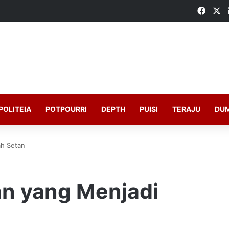
Faceb
X
POLITEIA
POTPOURRI
DEPTH
PUISI
TERAJU
DU
ah Setan
an yang Menjadi