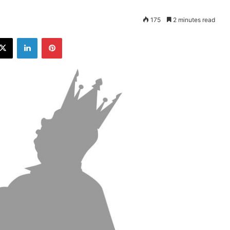
175
2 minutes read
ebook
X
LinkedIn
Pinterest