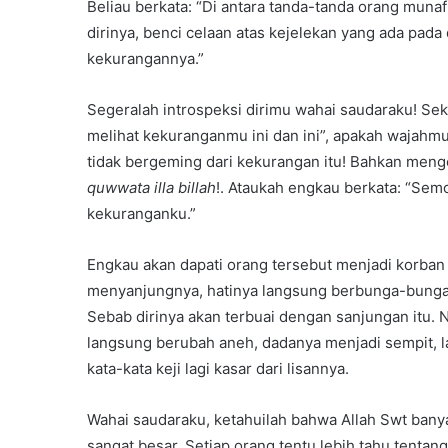
Beliau berkata: “Di antara tanda-tanda orang munaf
dirinya, benci celaan atas kejelekan yang ada pad
kekurangannya.”
Segeralah introspeksi dirimu wahai saudaraku! Sek
melihat kekuranganmu ini dan ini”, apakah wajahm
tidak bergeming dari kekurangan itu! Bahkan me
quwwata illa billah
!. Ataukah engkau berkata: “Se
kekuranganku.”
Engkau akan dapati orang tersebut menjadi korba
menyanjungnya, hatinya langsung berbunga-bunga
Sebab dirinya akan terbuai dengan sanjungan itu. 
langsung berubah aneh, dadanya menjadi sempit, l
kata-kata keji lagi kasar dari lisannya.
Wahai saudaraku, ketahuilah bahwa Allah Swt bany
sangat besar. Setiap orang tentu lebih tahu tentang