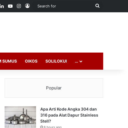
ook
LinkedIn
YouTube
Instagram
Log In
Search
for
M SUMUS
OIKOS
SOLILOKUI
…
Popular
Apa Arti Kode Angka 304 dan
316 pada Alat Dapur Stainless
Stell?
8 hours ago