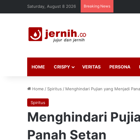
Saturday, August 8 2026
Breaking News
HOME
CRISPY
VERITAS
PERSONA
Home
/
Spiritus
/
Menghindari Pujian yang Menjadi Pan
Spiritus
Menghindari Puji
Panah Setan