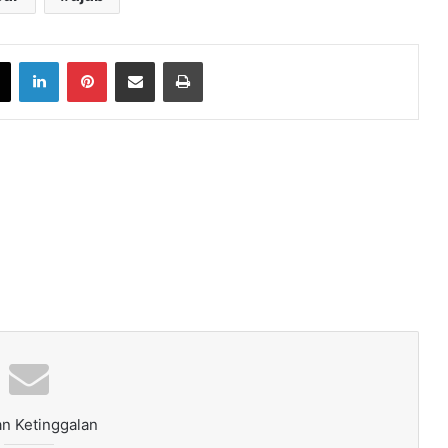
book
X
LinkedIn
Pinterest
Share via Email
Print
n Ketinggalan