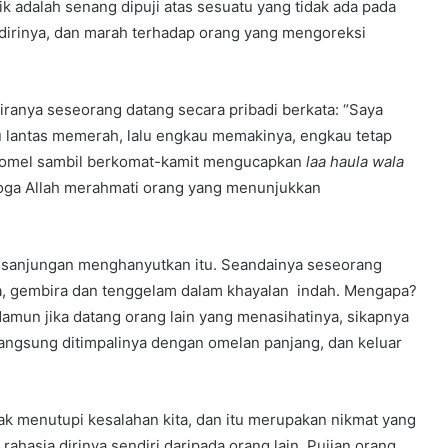
ik adalah senang dipuji atas sesuatu yang tidak ada pada
a dirinya, dan marah terhadap orang yang mengoreksi
iranya seseorang datang secara pribadi berkata: “Saya
u lantas memerah, lalu engkau memakinya, engkau tetap
ngomel sambil berkomat-kamit mengucapkan
laa haula wala
moga Allah merahmati orang yang menunjukkan
n sanjungan menghanyutkan itu. Seandainya seseorang
, gembira dan tenggelam dalam khayalan indah. Mengapa?
Namun jika datang orang lain yang menasihatinya, sikapnya
angsung ditimpalinya dengan omelan panjang, dan keluar
ak menutupi kesalahan kita, dan itu merupakan nikmat yang
 rahasia dirinya sendiri daripada orang lain. Pujian orang