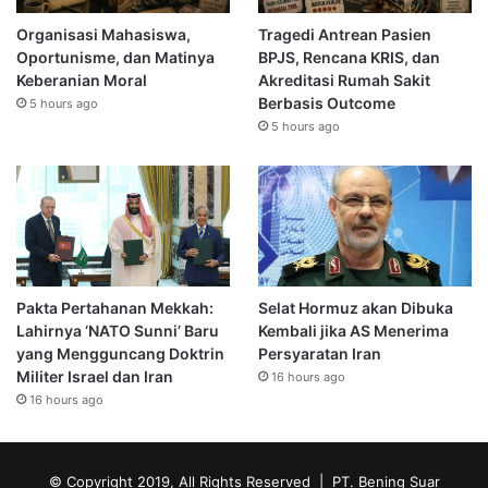
Organisasi Mahasiswa,
Tragedi Antrean Pasien
Oportunisme, dan Matinya
BPJS, Rencana KRIS, dan
Keberanian Moral
Akreditasi Rumah Sakit
Berbasis Outcome
5 hours ago
5 hours ago
Pakta Pertahanan Mekkah:
Selat Hormuz akan Dibuka
Lahirnya ‘NATO Sunni’ Baru
Kembali jika AS Menerima
yang Mengguncang Doktrin
Persyaratan Iran
Militer Israel dan Iran
16 hours ago
16 hours ago
© Copyright 2019, All Rights Reserved | PT. Bening Suar