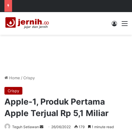
Log In
M
Home
/
Crispy
Crispy
Apple-1, Produk Pertama
Apple Terjual Rp 5,1 Miliar
Send
Teguh Setiawan
26/06/2022
179
1 minute read