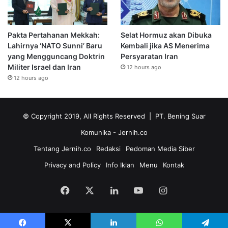
Pakta Pertahanan Mekkah:
Selat Hormuz akan Dibuka
Lahirnya ‘NATO Sunni’ Baru
Kembali jika AS Menerima
yang Mengguncang Doktrin
Persyaratan Iran
Militer Israel dan Iran
12 hours ago
12 hours ago
© Copyright 2019, All Rights Reserved | PT. Bening Suar
Komunika
- Jernih.co
Tentang Jernih.co
Redaksi
Pedoman Media Siber
Privacy and Policy
Info Iklan
Menu
Kontak
Facebook
X
LinkedIn
YouTube
Instagram