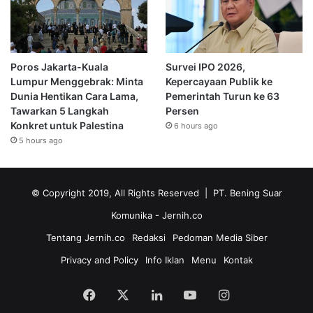
Poros Jakarta-Kuala
Survei IPO 2026,
Lumpur Menggebrak: Minta
Kepercayaan Publik ke
Dunia Hentikan Cara Lama,
Pemerintah Turun ke 63
Tawarkan 5 Langkah
Persen
Konkret untuk Palestina
6 hours ago
5 hours ago
© Copyright 2019, All Rights Reserved | PT. Bening Suar
Komunika
- Jernih.co
Tentang Jernih.co
Redaksi
Pedoman Media Siber
Privacy and Policy
Info Iklan
Menu
Kontak
Facebook
X
LinkedIn
YouTube
Instagram