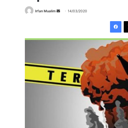
Send
Irfan Mualim
14/03/2020
an
Fac
email