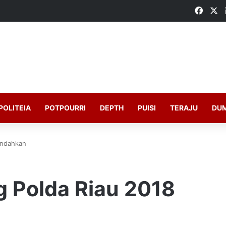
Faceb
X
POLITEIA
POTPOURRI
DEPTH
PUISI
TERAJU
DU
indahkan
g Polda Riau 2018