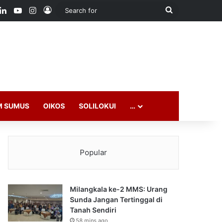
ook
LinkedIn
YouTube
Instagram
Log In
Search
for
M SUMUS
OIKOS
SOLILOKUI
…
Popular
Milangkala ke-2 MMS: Urang
Sunda Jangan Tertinggal di
Tanah Sendiri
58 mins ago