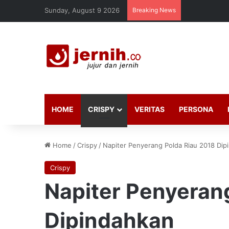
Sunday, August 9 2026
Breaking News
HOME
CRISPY
VERITAS
PERSONA
Home
/
Crispy
/
Napiter Penyerang Polda Riau 2018 Dip
Crispy
Napiter Penyeran
Dipindahkan