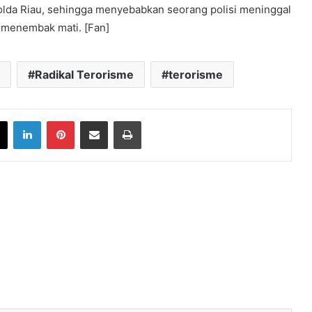
lda Riau, sehingga menyebabkan seorang polisi meninggal
t menembak mati. [Fan]
Radikal Terorisme
terorisme
book
X
LinkedIn
Pinterest
Share via Email
Print