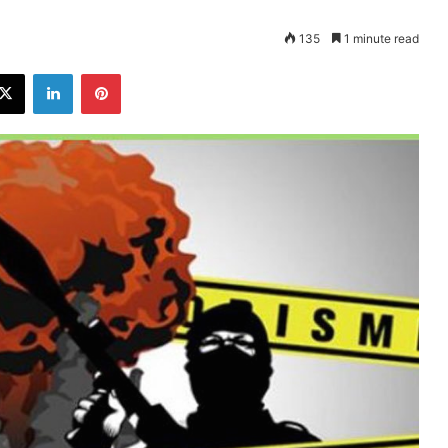
135
1 minute read
ebook
X
LinkedIn
Pinterest