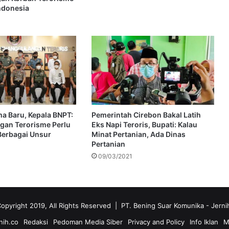
Indonesia
ma Baru, Kepala BNPT:
Pemerintah Cirebon Bakal Latih
gan Terorisme Perlu
Eks Napi Teroris, Bupati: Kalau
 Berbagai Unsur
Minat Pertanian, Ada Dinas
Pertanian
09/03/2021
opyright 2019, All Rights Reserved | PT. Bening Suar Komunika
- Jerni
nih.co
Redaksi
Pedoman Media Siber
Privacy and Policy
Info Iklan
M