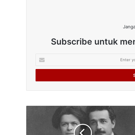
Janga
Subscribe untuk men
Enter
your
Email
address