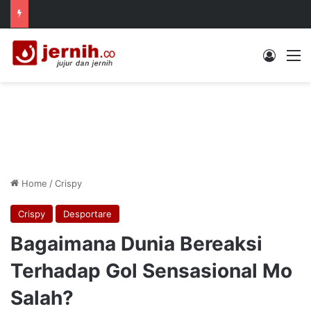
Log In
M
Home
/
Crispy
Crispy
Desportare
Bagaimana Dunia Bereaksi
Terhadap Gol Sensasional Mo
Salah?