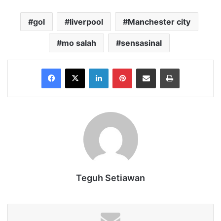
gol
liverpool
Manchester city
mo salah
sensasinal
Facebook
X
LinkedIn
Pinterest
Share via Email
Print
Teguh Setiawan