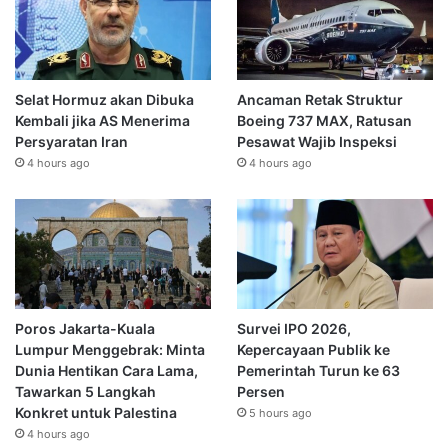
Selat Hormuz akan Dibuka
Ancaman Retak Struktur
Kembali jika AS Menerima
Boeing 737 MAX, Ratusan
Persyaratan Iran
Pesawat Wajib Inspeksi
4 hours ago
4 hours ago
Poros Jakarta-Kuala
Survei IPO 2026,
Lumpur Menggebrak: Minta
Kepercayaan Publik ke
Dunia Hentikan Cara Lama,
Pemerintah Turun ke 63
Tawarkan 5 Langkah
Persen
Konkret untuk Palestina
5 hours ago
4 hours ago