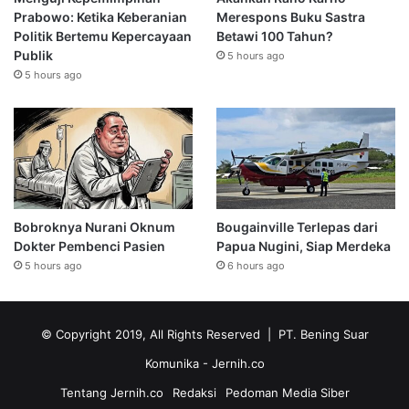
Prabowo: Ketika Keberanian
Merespons Buku Sastra
Politik Bertemu Kepercayaan
Betawi 100 Tahun?
Publik
5 hours ago
5 hours ago
Bobroknya Nurani Oknum
Bougainville Terlepas dari
Dokter Pembenci Pasien
Papua Nugini, Siap Merdeka
5 hours ago
6 hours ago
© Copyright 2019, All Rights Reserved | PT. Bening Suar
Komunika
- Jernih.co
Tentang Jernih.co
Redaksi
Pedoman Media Siber