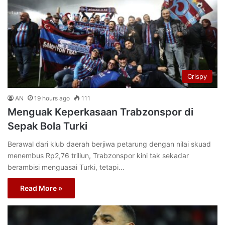
Crispy
AN
19 hours ago
111
Menguak Keperkasaan Trabzonspor di
Sepak Bola Turki
Berawal dari klub daerah berjiwa petarung dengan nilai skuad
menembus Rp2,76 triliun, Trabzonspor kini tak sekadar
berambisi menguasai Turki, tetapi…
Read More »