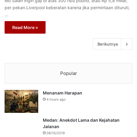
Mo Salah ingin gaji di atas 300 ribu pound, atau Rp 5,8 miliar,
per pekan.Liverpool keberatan karena jika permintaan dituruti,
…
Read More »
Berikutnya
Popular
Menanam Harapan
4 hours ago
Medan: Anekdot Lama dan Kejahatan
Jalanan
08/10/2019