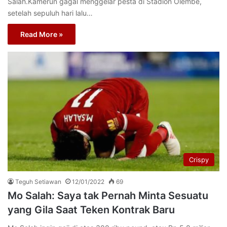
Salah.Kamerun gagal menggelar pesta di Stadion Olembe,
setelah sepuluh hari lalu…
Read More »
Crispy
Teguh Setiawan
12/01/2022
69
Mo Salah: Saya tak Pernah Minta Sesuatu
yang Gila Saat Teken Kontrak Baru