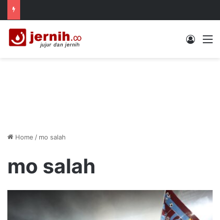
Log In
M
Home
/
mo salah
mo salah