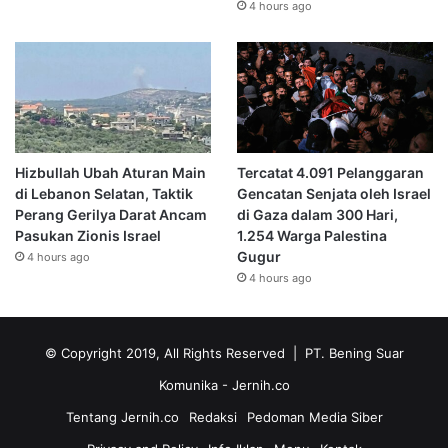
4 hours ago
Hizbullah Ubah Aturan Main
Tercatat 4.091 Pelanggaran
di Lebanon Selatan, Taktik
Gencatan Senjata oleh Israel
Perang Gerilya Darat Ancam
di Gaza dalam 300 Hari,
Pasukan Zionis Israel
1.254 Warga Palestina
Gugur
4 hours ago
4 hours ago
© Copyright 2019, All Rights Reserved | PT. Bening Suar
Komunika
- Jernih.co
Tentang Jernih.co
Redaksi
Pedoman Media Siber