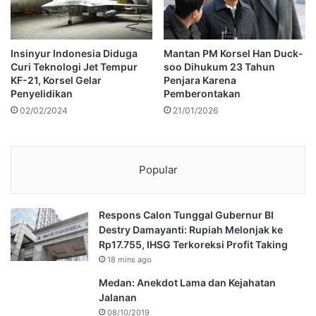
Insinyur Indonesia Diduga
Mantan PM Korsel Han Duck-
Curi Teknologi Jet Tempur
soo Dihukum 23 Tahun
KF-21, Korsel Gelar
Penjara Karena
Penyelidikan
Pemberontakan
02/02/2024
21/01/2026
Popular
Respons Calon Tunggal Gubernur BI
Destry Damayanti: Rupiah Melonjak ke
Rp17.755, IHSG Terkoreksi Profit Taking
18 mins ago
Medan: Anekdot Lama dan Kejahatan
Jalanan
08/10/2019