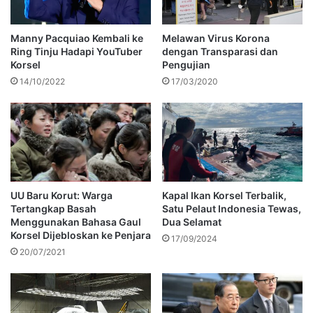
Manny Pacquiao Kembali ke
Melawan Virus Korona
Ring Tinju Hadapi YouTuber
dengan Transparasi dan
Korsel
Pengujian
14/10/2022
17/03/2020
UU Baru Korut: Warga
Kapal Ikan Korsel Terbalik,
Tertangkap Basah
Satu Pelaut Indonesia Tewas,
Menggunakan Bahasa Gaul
Dua Selamat
Korsel Dijebloskan ke Penjara
17/09/2024
20/07/2021