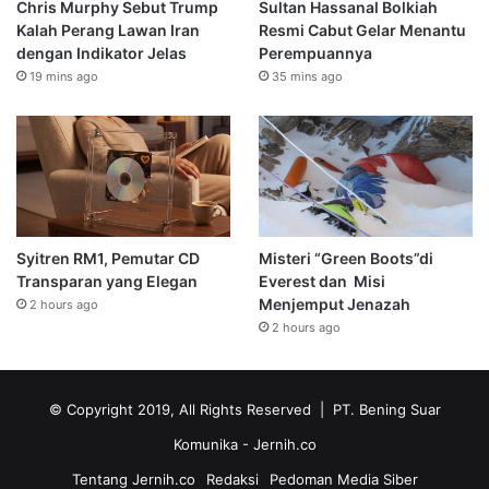
Chris Murphy Sebut Trump
Sultan Hassanal Bolkiah
Kalah Perang Lawan Iran
Resmi Cabut Gelar Menantu
dengan Indikator Jelas
Perempuannya
19 mins ago
35 mins ago
Syitren RM1, Pemutar CD
Misteri “Green Boots”di
Transparan yang Elegan
Everest dan Misi
Menjemput Jenazah
2 hours ago
2 hours ago
© Copyright 2019, All Rights Reserved | PT. Bening Suar
Komunika
- Jernih.co
Tentang Jernih.co
Redaksi
Pedoman Media Siber